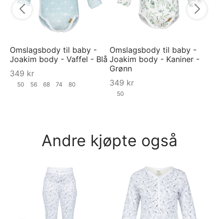
Omslagsbody til baby -
Omslagsbody til baby -
Joakim body - Vaffel - Blå
Joakim body - Kaniner -
Grønn
349
kr
349
kr
50
56
68
74
80
50
Andre kjøpte også
Py
py
Be
7