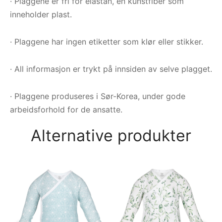
· Plaggene er fri for elastan, en kunstfiber som
inneholder plast.
· Plaggene har ingen etiketter som klør eller stikker.
· All informasjon er trykt på innsiden av selve plagget.
· Plaggene produseres i Sør-Korea, under gode
arbeidsforhold for de ansatte.
Alternative produkter
Om
Jo
Gr
2