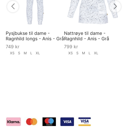
Pysjbukse til dame -
Nattrøye til dame -
Ragnhild longs - Anis - Grå
Ragnhild - Anis - Grå
749
kr
799
kr
XS
S
M
L
XL
XS
S
M
L
XL