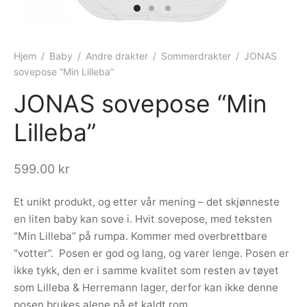
ngewear
genkåper
rshorts
trekk
ehør
skjorter
piece
n/teppe
Hjem
/
Baby
/
Andre drakter
/
Sommerdrakter
/
JONAS
sovepose “Min Lilleba”
piece
JONAS sovepose “Min
ngewear
Lilleba”
ehør
599.00
kr
Et unikt produkt, og etter vår mening – det skjønneste
en liten baby kan sove i. Hvit sovepose, med teksten
“Min Lilleba” på rumpa. Kommer med overbrettbare
“votter”. Posen er god og lang, og varer lenge. Posen er
ikke tykk, den er i samme kvalitet som resten av tøyet
som Lilleba & Herremann lager, derfor kan ikke denne
posen brukes alene på et kaldt rom.