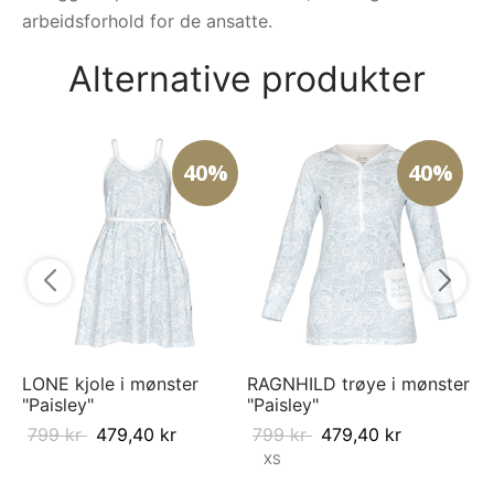
arbeidsforhold for de ansatte.
Alternative produkter
40%
40%
RA
"P
7
LONE kjole i mønster
RAGNHILD trøye i mønster
"Paisley"
"Paisley"
799
kr
479,40
kr
799
kr
479,40
kr
XS