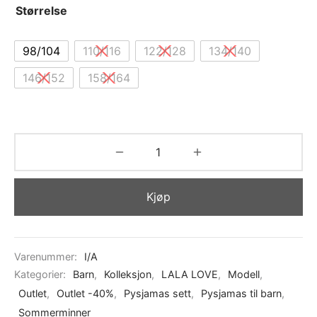
Størrelse
98/104
110/116
122/128
134/140
146/152
158/164
Kjøp
Varenummer:
I/A
Kategorier:
Barn
,
Kolleksjon
,
LALA LOVE
,
Modell
,
Outlet
,
Outlet -40%
,
Pysjamas sett
,
Pysjamas til barn
,
Sommerminner