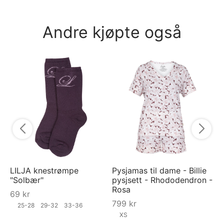
Andre kjøpte også
RA
"S
9
LILJA knestrømpe
Pysjamas til dame - Billie
"Solbær"
pysjsett - Rhododendron -
Rosa
69
kr
799
kr
25-28
29-32
33-36
XS