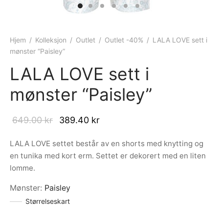
ngewear
genkåper
rshorts
trekk
ehør
skjorter
piece
n/teppe
Hjem
/
Kolleksjon
/
Outlet
/
Outlet -40%
/
LALA LOVE sett i
mønster “Paisley”
piece
LALA LOVE sett i
ngewear
mønster “Paisley”
ehør
Original
Current
649.00
kr
389.40
kr
price was:
price is:
LALA LOVE settet består av en shorts med knytting og
649.00 kr.
389.40 kr.
en tunika med kort erm. Settet er dekorert med en liten
lomme.
Mønster
:
Paisley
Størrelseskart