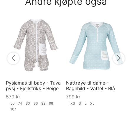
Andre kjøpte også
Py
Ra
Bl
7
Pysjamas til baby - Tuva
Nattrøye til dame -
pysj - Fjellstrikk - Beige
Ragnhild - Vaffel - Blå
579
kr
799
kr
56
74
80
86
92
98
XS
S
L
XL
104