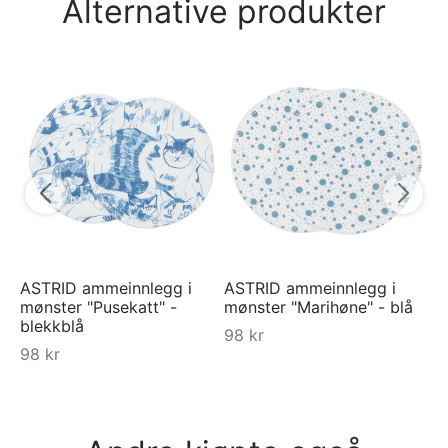
Alternative produkter
VI
3
ASTRID ammeinnlegg i
ASTRID ammeinnlegg i
mønster "Pusekatt" -
mønster "Marihøne" - blå
blekkblå
98
kr
98
kr