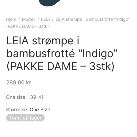
ngewear
genkåper
rshorts
trekk
Hjem
/
Modell
/
LEIA
/
LEIA strømpe i bambusfrotté “Indigo”
ehør
skjorter
piece
n/teppe
(PAKKE DAME – 3stk)
LEIA strømpe i
piece
bambusfrotté “Indigo”
ngewear
(PAKKE DAME – 3stk)
ehør
289.00
kr
One size – 39-41
Størrelse
:
One Size
Tomt på lager