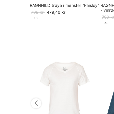
RAGNHILD trøye i mønster "Paisley"
RAGNHI
- vinrø
799
kr
479,40
kr
799
k
XS
XS
Velg størrelse
Velg st