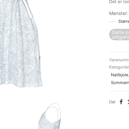
Det er lo
Mønster
Størr
Dette p
utilgjen
Varenumm
Kategorie
Nattkjole
Sommerm
Del