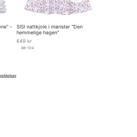
ne" -
SISI nattkjole i mønster "Den
hemmelige hagen"
649
kr
98-104
Velg størrelse