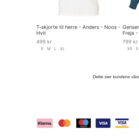
T-skjorte til herre - Anders - Noos -
Genser
Hvit
Freja 
499
kr
799
kr
S
M
L
XL
XS
Velg størrelse
Velg st