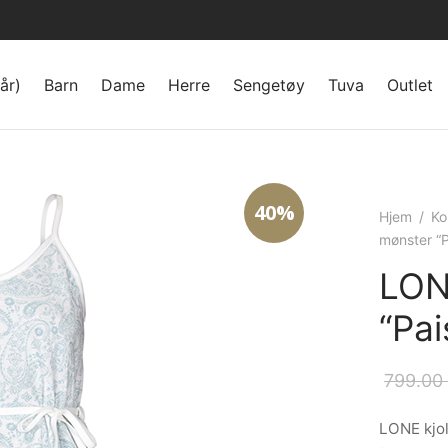
år)
Barn
Dame
Herre
Sengetøy
Tuva
Outlet
40%
Hjem
/
Ko
mønster “P
LON
“Pai
799.00
LONE kjol