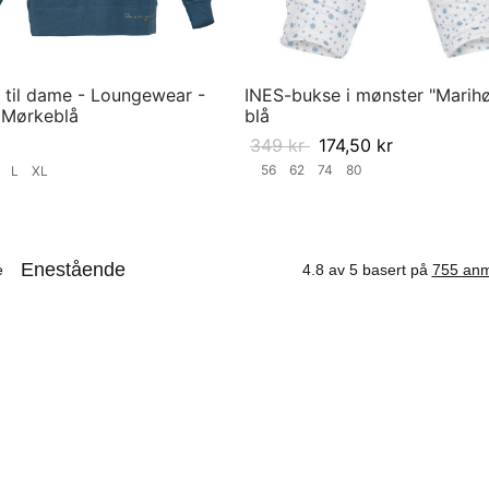
 til dame - Loungewear -
INES-bukse i mønster "Marihø
- Mørkeblå
blå
349
kr
174,50
kr
56
62
74
80
S
L
XL
Velg størrelse
ørrelse