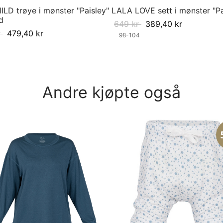
LD trøye i mønster "Paisley"
LALA LOVE sett i mønster "Pa
d
649
kr
389,40
kr
r
479,40
kr
98-104
Velg størrelse
ørrelse
Andre kjøpte også