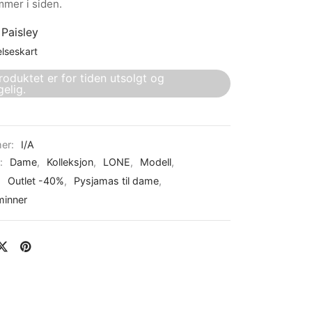
mmer i siden.
799.00 kr.
:
Paisley
elseskart
roduktet er for tiden utsolgt og
gelig.
er:
I/A
r:
Dame
,
Kolleksjon
,
LONE
,
Modell
,
,
Outlet -40%
,
Pysjamas til dame
,
inner