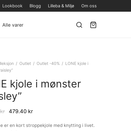
Lookbook
Blogg
Lilleba & Miljø
Om oss
Alle varer
lleksjon
/
Outlet
/
Outlet -40%
/
LONE kjole i
aisley”
E kjole i mønster
sley”
Original
Current
kr
479.40
kr
price
price is:
e er en kort stroppekjole med knytting i livet.
was:
479.40 kr.