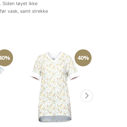
. Siden tøyet ikke
 før vask, samt strekke
40%
40%
FREJA sweater 
799
kr
479,4
XS
Velg størrelse