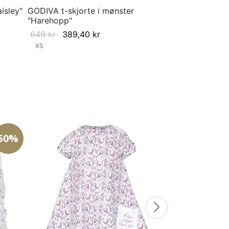
isley"
GODIVA t-skjorte i mønster
"Harehopp"
649
kr
389,40
kr
XS
Velg størrelse
50%
VILDE lue "Elle
199
kr
99,50
44-46
48-50
Velg størrelse