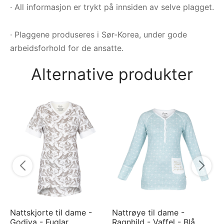
· All informasjon er trykt på innsiden av selve plagget.
· Plaggene produseres i Sør-Korea, under gode
arbeidsforhold for de ansatte.
Alternative produkter
Py
Ra
Bl
7
Nattskjorte til dame -
Nattrøye til dame -
Godiva - Fuglar
Ragnhild - Vaffel - Blå