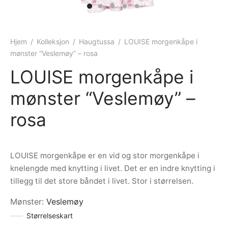
ngewear
genkåper
rshorts
trekk
ehør
skjorter
piece
n/teppe
Hjem
/
Kolleksjon
/
Haugtussa
/
LOUISE morgenkåpe i
mønster “Veslemøy” – rosa
piece
LOUISE morgenkåpe i
ngewear
mønster “Veslemøy” –
ehør
rosa
LOUISE morgenkåpe er en vid og stor morgenkåpe i
knelengde med knytting i livet. Det er en indre knytting i
tillegg til det store båndet i livet. Stor i størrelsen.
Mønster
:
Veslemøy
Størrelseskart