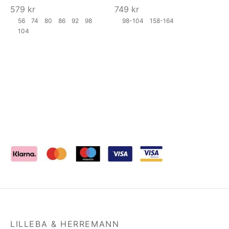
579
kr
749
kr
56
74
80
86
92
98
98-104
158-164
104
LILLEBA & HERREMANN