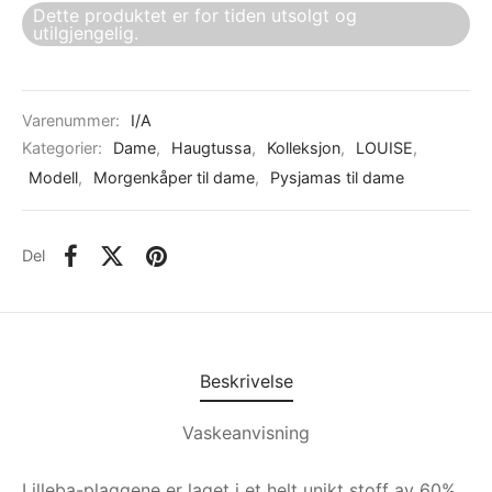
Dette produktet er for tiden utsolgt og
utilgjengelig.
Varenummer:
I/A
Kategorier:
Dame
,
Haugtussa
,
Kolleksjon
,
LOUISE
,
Modell
,
Morgenkåper til dame
,
Pysjamas til dame
Del
Beskrivelse
Vaskeanvisning
Lilleba-plaggene er laget i et helt unikt stoff av 60%