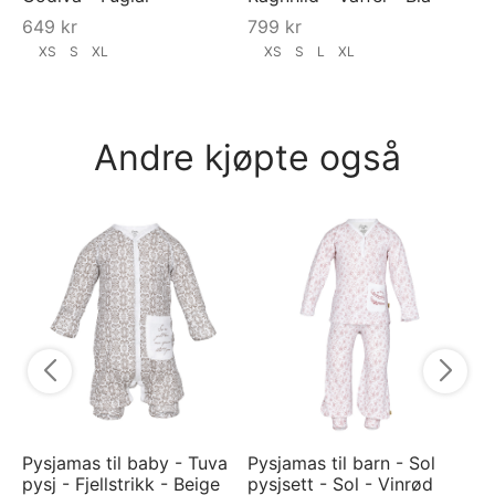
649
kr
799
kr
XS
S
XL
XS
S
L
XL
Andre kjøpte også
On
Gu
- 
7
Pysjamas til baby - Tuva
Pysjamas til barn - Sol
pysj - Fjellstrikk - Beige
pysjsett - Sol - Vinrød