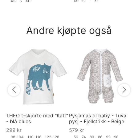
XS
S
XL
XS
S
L
XL
Andre kjøpte også
Py
py
7
THEO t-skjorte med "Katt"
Pysjamas til baby - Tuva
- blå blues
pysj - Fjellstrikk - Beige
299
kr
579
kr
98-104
110-116
122-128
56
74
80
86
92
98