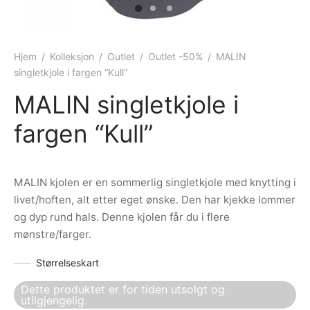
ngewear
genkåper
rshorts
trekk
ehør
skjorter
piece
n/teppe
Hjem
/
Kolleksjon
/
Outlet
/
Outlet -50%
/
MALIN
singletkjole i fargen “Kull”
piece
MALIN singletkjole i
ngewear
fargen “Kull”
ehør
MALIN kjolen er en sommerlig singletkjole med knytting i
livet/hoften, alt etter eget ønske. Den har kjekke lommer
og dyp rund hals. Denne kjolen får du i flere
mønstre/farger.
Størrelseskart
Dette produktet er for tiden utsolgt og
utilgjengelig.