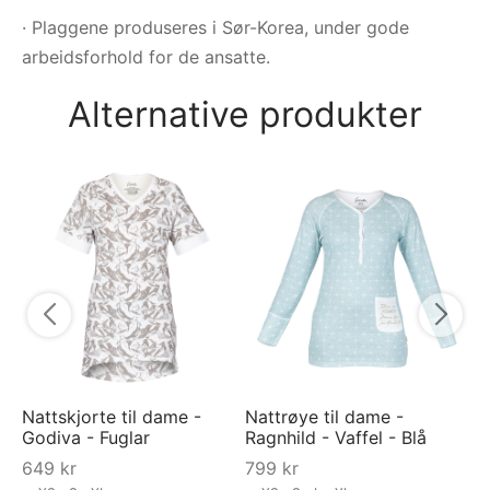
· Plaggene produseres i Sør-Korea, under gode
arbeidsforhold for de ansatte.
Alternative produkter
Py
Ra
Bl
7
Nattskjorte til dame -
Nattrøye til dame -
Godiva - Fuglar
Ragnhild - Vaffel - Blå
649
kr
799
kr