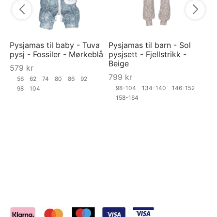
Pysjamas til baby - Tuva
Pysjamas til barn - Sol
pysj - Fossiler - Mørkeblå
pysjsett - Fjellstrikk -
Beige
579
kr
799
kr
56
62
74
80
86
92
98-104
134-140
146-152
98
104
158-164