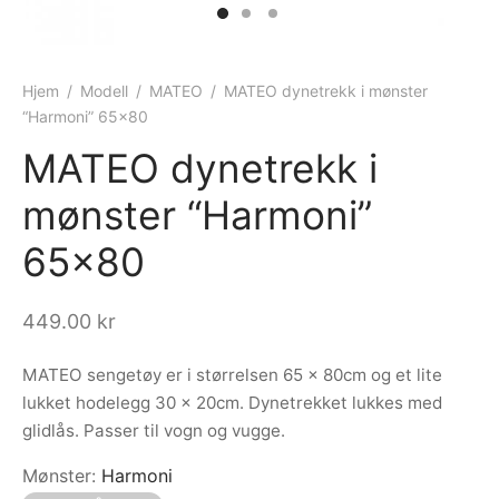
ngewear
genkåper
rshorts
trekk
ehør
skjorter
piece
n/teppe
Hjem
/
Modell
/
MATEO
/
MATEO dynetrekk i mønster
“Harmoni” 65×80
piece
MATEO dynetrekk i
ngewear
mønster “Harmoni”
ehør
65×80
449.00
kr
MATEO sengetøy er i størrelsen 65 x 80cm og et lite
lukket hodelegg 30 x 20cm. Dynetrekket lukkes med
glidlås. Passer til vogn og vugge.
Mønster
:
Harmoni