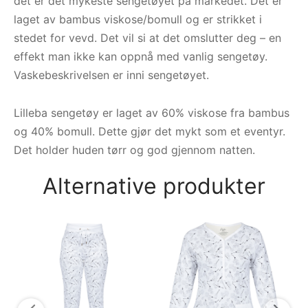
det er det mykeste sengetøyet på markedet. Det er
laget av bambus viskose/bomull og er strikket i
stedet for vevd. Det vil si at det omslutter deg – en
effekt man ikke kan oppnå med vanlig sengetøy.
Vaskebeskrivelsen er inni sengetøyet.
Lilleba sengetøy er laget av 60% viskose fra bambus
og 40% bomull. Dette gjør det mykt som et eventyr.
Det holder huden tørr og god gjennom natten.
Alternative produkter
Py
py
5