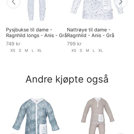
Pysjbukse til dame -
Nattrøye til dame -
Ragnhild longs - Anis - Grå
Ragnhild - Anis - Grå
749
kr
799
kr
XS
S
M
L
XL
XS
S
M
L
XL
Andre kjøpte også
RA
"S
9