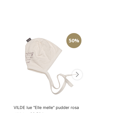
50%
LUKA laken "R
399
kr
199,5
Kjøp
VILDE lue "Elle melle" pudder rosa