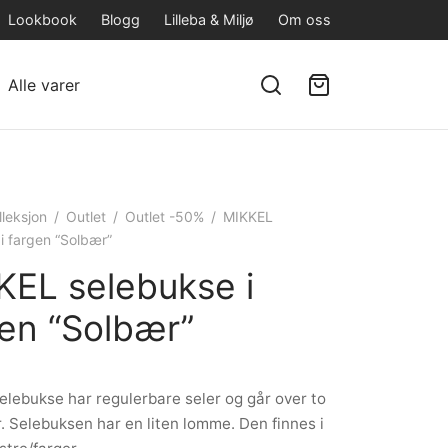
Lookbook
Blogg
Lilleba & Miljø
Om oss
Alle varer
lleksjon
/
Outlet
/
Outlet -50%
/
MIKKEL
i fargen “Solbær”
KEL selebukse i
gen “Solbær”
lebukse har regulerbare seler og går over to
r. Selebuksen har en liten lomme. Den finnes i