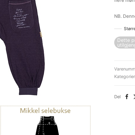
flere møn
NB. Denne
Størr
Dette p
utilgjen
Varenumm
Kategorie
Del