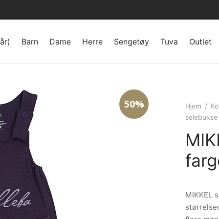
år)
Barn
Dame
Herre
Sengetøy
Tuva
Outlet
50%
Hjem
/
Ko
selebukse 
MIK
far
MIKKEL se
størrelse