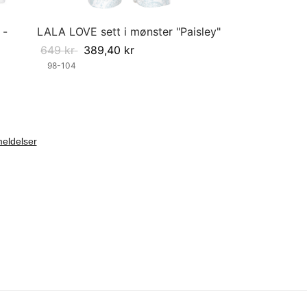
 -
LALA LOVE sett i mønster "Paisley"
649
kr
389,40
kr
98-104
Velg størrelse