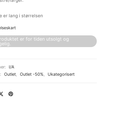
stre/farger.
 er lang i størrelsen
elseskart
roduktet er for tiden utsolgt og
gelig.
er:
I/A
r:
Outlet
,
Outlet -50%
,
Ukategorisert