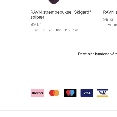
RAVN strømpebukse "Skigard"
RAVN s
solbær
99
kr
99
kr
70
70
80
90
100
110
120
Velg st
Velg størrelse