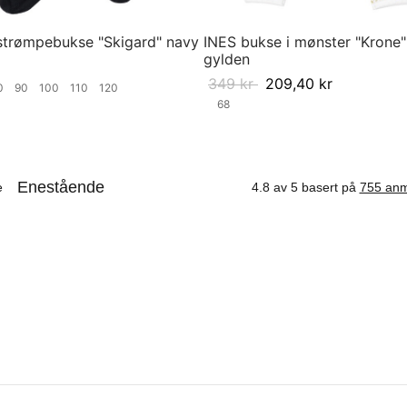
trømpebukse "Skigard" navy
INES bukse i mønster "Krone"
gylden
349
kr
209,40
kr
80
90
100
110
120
68
ørrelse
Velg størrelse