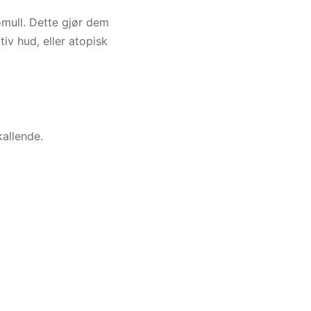
omull. Dette gjør dem
iv hud, eller atopisk
allende.