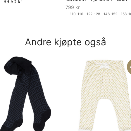
99,50
kr
799
kr
110-116
122-128
146-152
158-
ørrelse
Velg størrelse
Andre kjøpte også