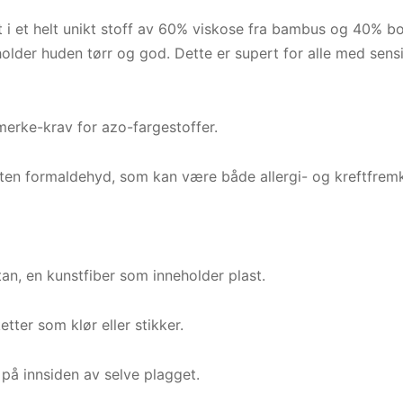
t i et helt unikt stoff av 60% viskose fra bambus og 40% b
older huden tørr og god. Dette er supert for alle med sensit
erke-krav for azo-fargestoffer.
uten formaldehyd, som kan være både allergi- og kreftfremk
stan, en kunstfiber som inneholder plast.
etter som klør eller stikker.
t på innsiden av selve plagget.