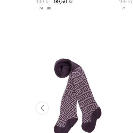
199
kr
99,50
kr
199
kr
74
80
74
Velg størrelse
Velg st