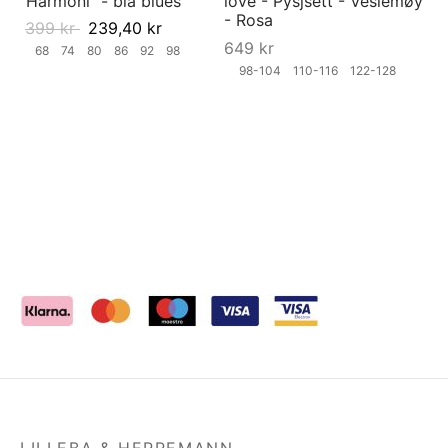
"Harmoni" - blå blues
love - Pysjsett - Veslemøy
- Rosa
399
kr
239,40
kr
649
kr
68
74
80
86
92
98
98-104
110-116
122-128
LILLEBA & HERREMANN