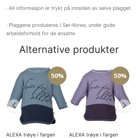
· All informasjon er trykt på innsiden av selve plagget.
· Plaggene produseres i Sør-Korea, under gode
arbeidsforhold for de ansatte.
Alternative produkter
50%
50%
On
Gu
- 
7
ALEXA trøye i fargen
ALEXA trøye i fargen