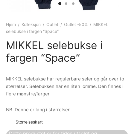
ngewear
genkåper
rshorts
trekk
ehør
skjorter
piece
n/teppe
Hjem
/
Kolleksjon
/
Outlet
/
Outlet -50%
/
MIKKEL
selebukse i fargen “Space”
piece
MIKKEL selebukse i
ngewear
fargen “Space”
ehør
MIKKEL selebukse har regulerbare seler og går over to
størrelser. Selebuksen har en liten lomme. Den finnes i
flere mønstre/farger.
NB. Denne er lang i størrelsen
Størrelseskart
Dette produktet er for tiden utsolgt og