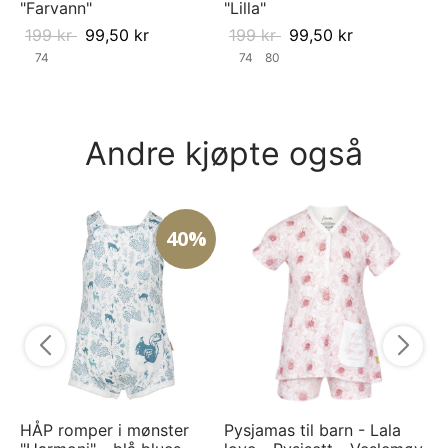
"Farvann"
"Lilla"
199
kr
99,50
kr
199
kr
99,50
kr
74
74
80
Andre kjøpte også
40%
RA
"S
9
HÅP romper i mønster
Pysjamas til barn - Lala