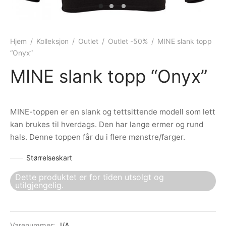
ngewear
genkåper
rshorts
trekk
ehør
skjorter
piece
n/teppe
Hjem
/
Kolleksjon
/
Outlet
/
Outlet -50%
/
MINE slank topp
“Onyx”
piece
MINE slank topp “Onyx”
ngewear
MINE-toppen er en slank og tettsittende modell som lett
ehør
kan brukes til hverdags. Den har lange ermer og rund
hals. Denne toppen får du i flere mønstre/farger.
Størrelseskart
Dette produktet er for tiden utsolgt og
utilgjengelig.
Varenummer:
I/A