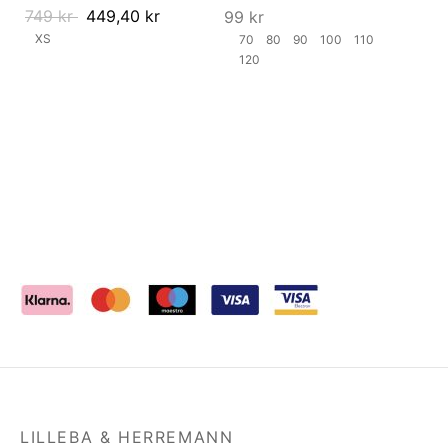
749
kr
449,40
kr
99
kr
XS
70
80
90
100
110
120
LILLEBA & HERREMANN