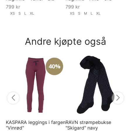
799
kr
799
kr
XS
S
L
XL
XS
S
M
L
XL
Andre kjøpte også
40%
RA
"S
9
KASPARA leggings i fargen
RAVN strømpebukse
"Vinrød"
"Skigard" navy