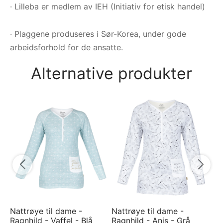
· Lilleba er medlem av IEH (Initiativ for etisk handel)
· Plaggene produseres i Sør-Korea, under gode
arbeidsforhold for de ansatte.
Alternative produkter
Na
Ra
7
Nattrøye til dame -
Nattrøye til dame -
Ragnhild - Vaffel - Blå
Ragnhild - Anis - Grå