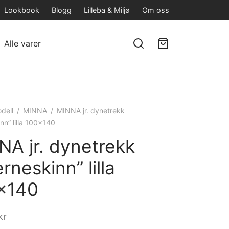
Lookbook
Blogg
Lilleba & Miljø
Om oss
Alle varer
dell
/
MINNA
/
MINNA jr. dynetrekk
inn” lilla 100×140
NA jr. dynetrekk
erneskinn” lilla
×140
kr