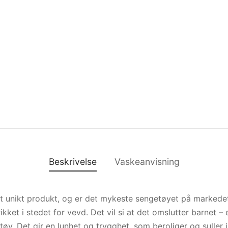
Beskrivelse
Vaskeanvisning
et unikt produkt, og er det mykeste sengetøyet på markedet
kket i stedet for vevd. Det vil si at det omslutter barnet –
y. Det gir en lunhet og trygghet, som beroliger og suller 