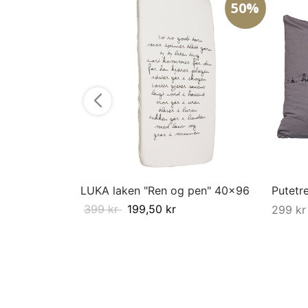
50%
LUKA laken "Ren og pen" 40x96
Putetr
399
kr
199,50
kr
299
kr
Kjøp
Kjøp