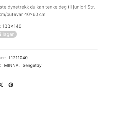
te dynetrekk du kan tenke deg til junior! Str.
cm/putevar 40×60 cm.
:
100x140
 lager
er:
L1211040
r:
MINNA
,
Sengetøy