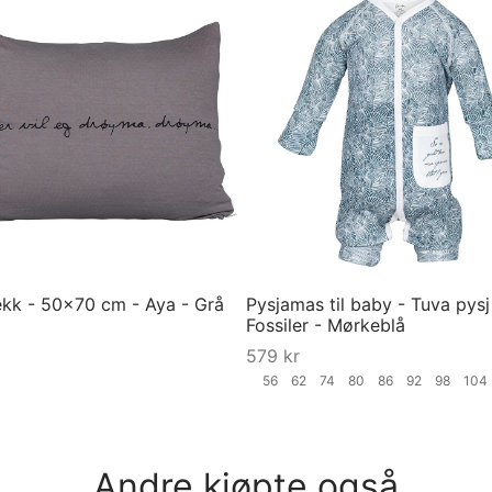
ekk - 50x70 cm - Aya - Grå
Pysjamas til baby - Tuva pysj
Fossiler - Mørkeblå
579
kr
56
62
74
80
86
92
98
10
Velg størrelse
Andre kjøpte også