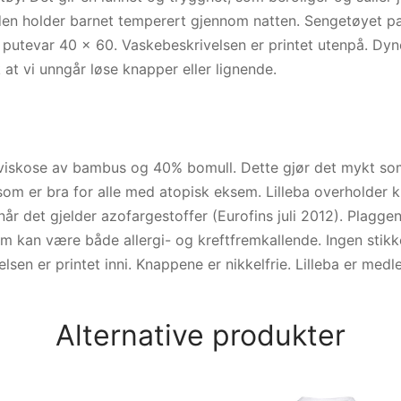
en holder barnet temperert gjennom natten. Sengetøyet pas
 putevar 40 x 60. Vaskebeskrivelsen er printet utenpå. D
 at vi unngår løse knapper eller lignende.
viskose av bambus og 40% bomull. Dette gjør det mykt som
om er bra for alle med atopisk eksem. Lilleba overholder kr
når det gjelder azofargestoffer (Eurofins juli 2012). Plagg
 kan være både allergi- og kreftfremkallende. Ingen stikke
sen er printet inni. Knappene er nikkelfrie. Lilleba er medl
Alternative produkter