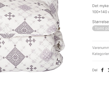
Det mykes
100×140 
Størrelse
Tomt på
Varenumm
Kategorie
Del