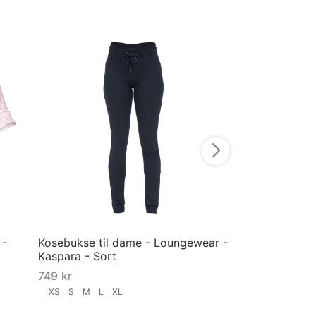
Pysjamas til ba
Lyseblå
549
kr
56
74
80
92
Velg størrelse
 -
Kosebukse til dame - Loungewear -
Kaspara - Sort
749
kr
XS
S
M
L
XL
Velg størrelse