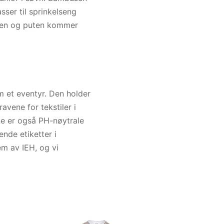
ser til sprinkelseng
ynen og puten kommer
 et eventyr. Den holder
avene for tekstiler i
ene er også PH-nøytrale
nde etiketter i
em av IEH, og vi