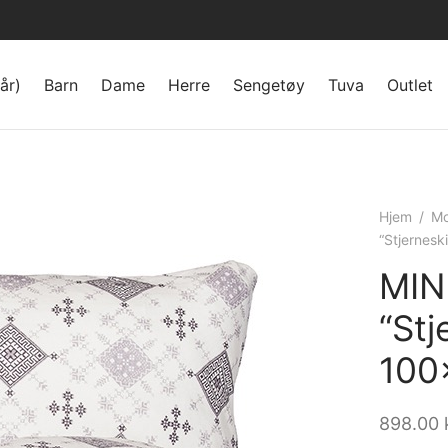
år)
Barn
Dame
Herre
Sengetøy
Tuva
Outlet
Hjem
/
Mo
“Stjernesk
MIN
“Stj
100
898.00