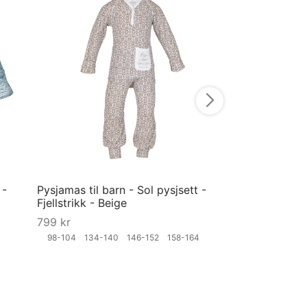
Pysjbukse til d
- Anis - Grå
749
kr
XS
S
M
L
X
Velg størrelse
 -
Pysjamas til barn - Sol pysjsett -
Fjellstrikk - Beige
799
kr
4
98-104
134-140
146-152
158-164
Velg størrelse