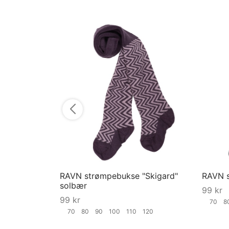
RAVN strømpebukse "Skigard"
RAVN s
solbær
99
kr
99
kr
70
70
80
90
100
110
120
Velg st
Velg størrelse