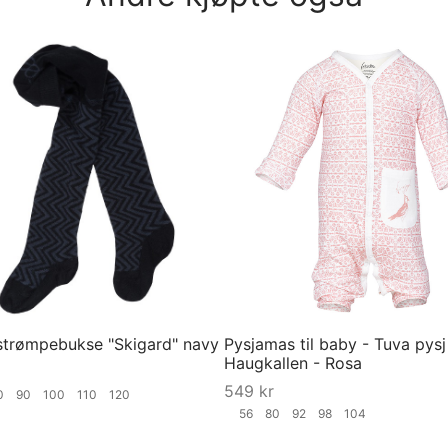
trømpebukse "Skigard" navy
Pysjamas til baby - Tuva pysj
Haugkallen - Rosa
549
kr
80
90
100
110
120
56
80
92
98
104
ørrelse
Velg størrelse