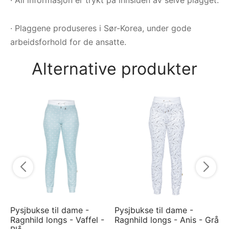
· Plaggene produseres i Sør-Korea, under gode
arbeidsforhold for de ansatte.
Alternative produkter
Py
Ra
Vi
7
Pysjbukse til dame -
Pysjbukse til dame -
Ragnhild longs - Vaffel -
Ragnhild longs - Anis - Grå