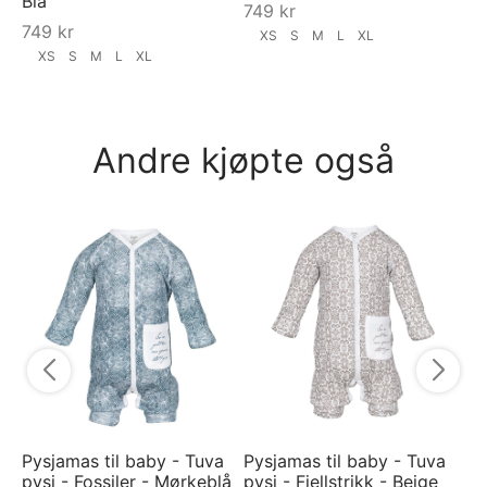
Blå
749
kr
749
kr
XS
S
M
L
XL
XS
S
M
L
XL
Andre kjøpte også
Bu
Li
3
Pysjamas til baby - Tuva
Pysjamas til baby - Tuva
pysj - Fossiler - Mørkeblå
pysj - Fjellstrikk - Beige