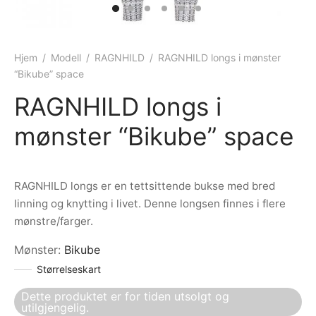
ngewear
genkåper
rshorts
trekk
ehør
skjorter
piece
n/teppe
Hjem
/
Modell
/
RAGNHILD
/
RAGNHILD longs i mønster
“Bikube” space
piece
RAGNHILD longs i
ngewear
mønster “Bikube” space
ehør
RAGNHILD longs er en tettsittende bukse med bred
linning og knytting i livet. Denne longsen finnes i flere
mønstre/farger.
Mønster
:
Bikube
Størrelseskart
Dette produktet er for tiden utsolgt og
utilgjengelig.