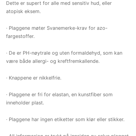
Dette er supert for alle med sensitiv hud, eller
atopisk eksem.
· Plaggene møter Svanemerke-krav for azo-
fargestoffer.
· De er PH-nøytrale og uten formaldehyd, som kan
være både allergi- og kreftfremkallende.
· Knappene er nikkelfrie.
· Plaggene er fri for elastan, en kunstfiber som
inneholder plast.
· Plaggene har ingen etiketter som klør eller stikker.
· All informasjon er trykt på innsiden av selve plagget.