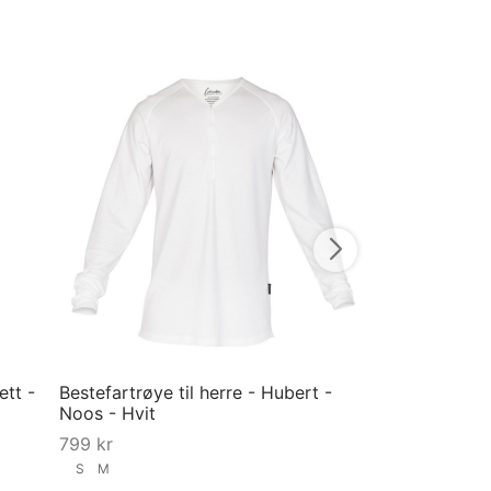
Pysjbukse til he
Grå
749
kr
S
M
L
XL
Velg størrelse
ett -
Bestefartrøye til herre - Hubert -
Noos - Hvit
799
kr
S
M