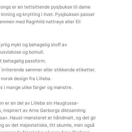
longs er en tettsittende pysjbukse til dame
linning og knytting i livet. Pysjbuksen passer
ammen med Ragnhild nattrøye eller Eli
yrlig mykt og behagelig stoff av
usviskose og bomull.
t behagelig passform.
 irriterende sømmer eller stikkende etiketter.
 norsk design fra Lilleba.
s i mange ulike farger og mønstre.
n er en del av Lilleba sin Haugtussa-
n, inspirert av Arne Garborgs diktsamling
a». Haust-mønsteret er håndmalt, og det gir
ing av det majestetiske, litt skumle, men også