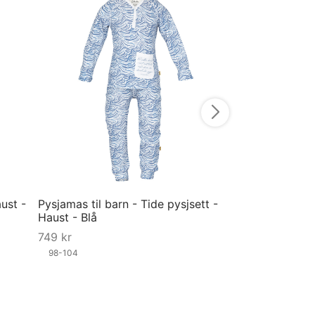
Pysjamas til ba
Haust - Blå
549
kr
56
62
74
80
Velg størrelse
aust -
Pysjamas til barn - Tide pysjsett -
Haust - Blå
749
kr
98-104
Velg størrelse