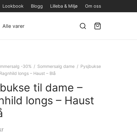
Lookbook
Blogg
Lilleba & Miljø
Om oss
Alle varer
mmersalg -30%
/
Sommersalg dame
/
Pysjbukse
 Ragnhild longs – Haust – Blå
bukse til dame –
hild longs – Haust
å
kr