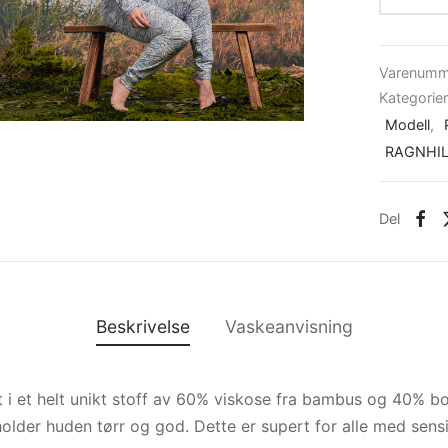
Varenumm
Kategorie
Modell
,
RAGNHI
Del
Beskrivelse
Vaskeanvisning
t i et helt unikt stoff av 60% viskose fra bambus og 40% b
older huden tørr og god. Dette er supert for alle med sensit