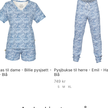
s til dame - Billie pysjsett -
Pysjbukse til herre - Emil - H
 Blå
Blå
749
kr
S
M
XL
ørrelse
Velg størrelse