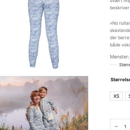
svært im
beskriver
«No rull
skavlande
der berre 
både vok
Mønster
Størr
Størrels
XS