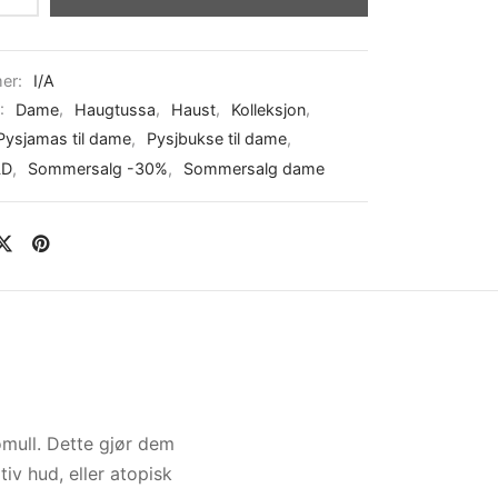
er:
I/A
r:
Dame
,
Haugtussa
,
Haust
,
Kolleksjon
,
Pysjamas til dame
,
Pysjbukse til dame
,
LD
,
Sommersalg -30%
,
Sommersalg dame
omull. Dette gjør dem
iv hud, eller atopisk