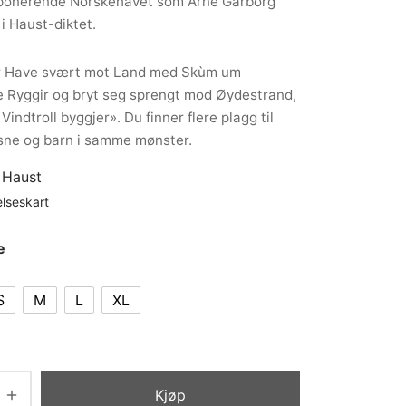
ponerende Norskehavet som Arne Garborg
 i Haust-diktet.
ar Have svært mot Land med Skùm um
 Ryggir og bryt seg sprengt mod Øydestrand,
Vindtroll byggjer». Du finner flere plagg til
sne og barn i samme mønster.
:
Haust
elseskart
e
S
M
L
XL
Kjøp