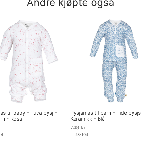
Andre kjøpte også
s til baby - Tuva pysj -
Pysjamas til barn - Tide pysjs
ørn - Rosa
Keramikk - Blå
749
kr
04
98-104