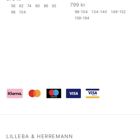
799
kr
56
62
74
80
86
92
98-104
134-140
146-152
98
104
158-164
LILLEBA & HERREMANN