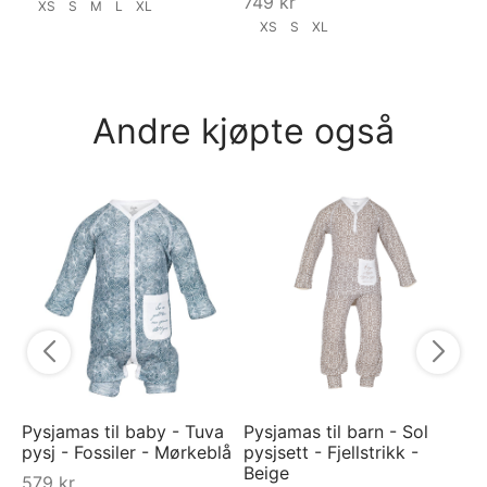
749
kr
XS
S
M
L
XL
XS
S
XL
Andre kjøpte også
Na
Ra
7
Pysjamas til baby - Tuva
Pysjamas til barn - Sol
pysj - Fossiler - Mørkeblå
pysjsett - Fjellstrikk -
Beige
579
kr