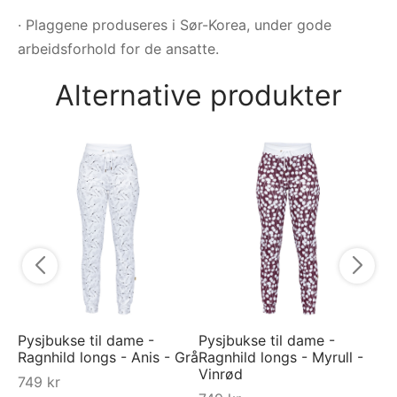
· Plaggene produseres i Sør-Korea, under gode
arbeidsforhold for de ansatte.
Alternative produkter
Py
Ra
Ro
7
Pysjbukse til dame -
Pysjbukse til dame -
Ragnhild longs - Anis - Grå
Ragnhild longs - Myrull -
Vinrød
749
kr