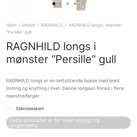
ngewear
genkåper
rshorts
trekk
ehør
skjorter
piece
n/teppe
Hjem
/
Modell
/
RAGNHILD
/
RAGNHILD longs i mønster
“Persille” gull
piece
RAGNHILD longs i
ngewear
mønster “Persille” gull
ehør
RAGNHILD longs er en tettsittende bukse med bred
linning og knytting i livet. Denne longsen finnes i flere
mønstre/farger.
Størrelseskart
Dette produktet er for tiden utsolgt og
utilgjengelig.