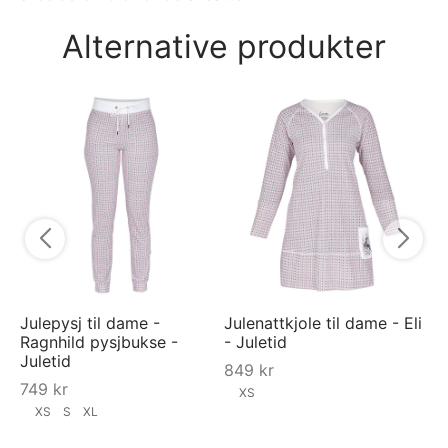
Alternative produkter
Ju
py
7
Julepysj til dame -
Julenattkjole til dame - Eli
Ragnhild pysjbukse -
- Juletid
Juletid
849
kr
749
kr
XS
XS
S
XL