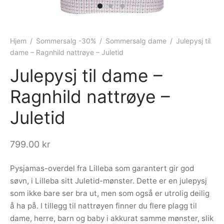
ngewear
genkåper
rshorts
trekk
ehør
skjorter
piece
n/teppe
Hjem
/
Sommersalg -30%
/
Sommersalg dame
/
Julepysj til
dame – Ragnhild nattrøye – Juletid
piece
Julepysj til dame –
ngewear
Ragnhild nattrøye –
ehør
Juletid
799.00
kr
Pysjamas-overdel fra Lilleba som garantert gir god
søvn, i Lilleba sitt Juletid-mønster. Dette er en julepysj
som ikke bare ser bra ut, men som også er utrolig deilig
å ha på. I tillegg til nattrøyen finner du flere plagg til
dame, herre, barn og baby i akkurat samme mønster, slik