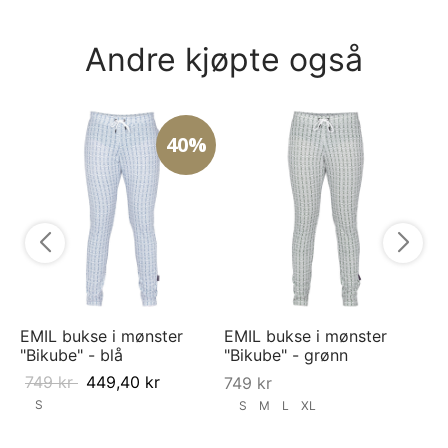
Andre kjøpte også
40%
T-
- 
4
EMIL bukse i mønster
EMIL bukse i mønster
"Bikube" - blå
"Bikube" - grønn
749
kr
449,40
kr
749
kr
S
S
M
L
XL