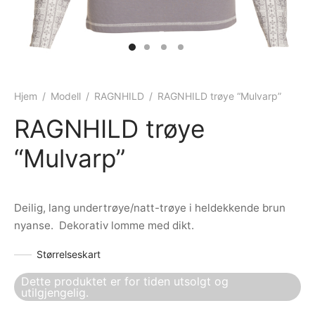
ngewear
genkåper
rshorts
trekk
ehør
skjorter
piece
n/teppe
piece
Hjem
/
Modell
/
RAGNHILD
/
RAGNHILD trøye “Mulvarp”
RAGNHILD trøye
ngewear
“Mulvarp”
ehør
Deilig, lang undertrøye/natt-trøye i heldekkende brun
nyanse. Dekorativ lomme med dikt.
Størrelseskart
Dette produktet er for tiden utsolgt og
utilgjengelig.