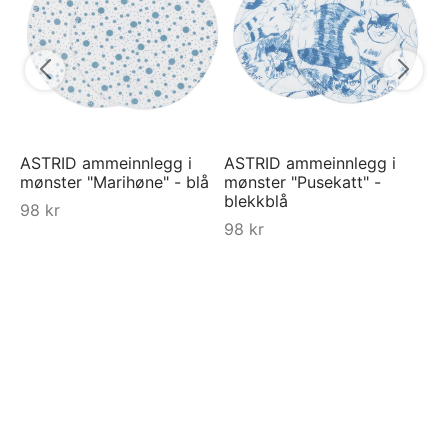
Be
7
ASTRID ammeinnlegg i
ASTRID ammeinnlegg i
mønster "Marihøne" - blå
mønster "Pusekatt" -
blekkblå
98
kr
98
kr