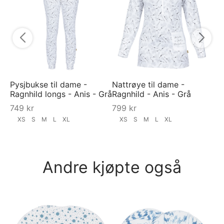
Ra
7
Pysjbukse til dame -
Nattrøye til dame -
Ragnhild longs - Anis - Grå
Ragnhild - Anis - Grå
749
kr
799
kr
XS
S
M
L
XL
XS
S
M
L
XL
Andre kjøpte også
Py
py