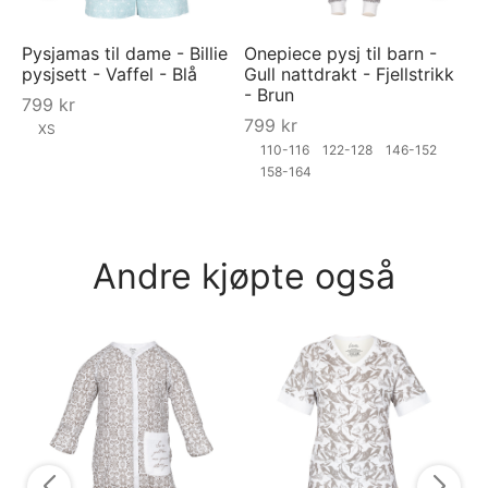
Pysjamas til dame - Billie
Onepiece pysj til barn -
pysjsett - Vaffel - Blå
Gull nattdrakt - Fjellstrikk
- Brun
799
kr
799
kr
XS
110-116
122-128
146-152
158-164
Andre kjøpte også
Py
py
7