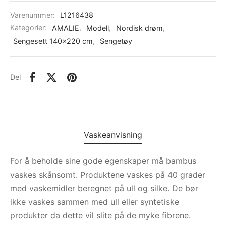
Varenummer:
L1216438
Kategorier:
AMALIE
,
Modell
,
Nordisk drøm
,
Sengesett 140x220 cm
,
Sengetøy
Del
Vaskeanvisning
For å beholde sine gode egenskaper må bambus
vaskes skånsomt. Produktene vaskes på 40 grader
med vaskemidler beregnet på ull og silke. De bør
ikke vaskes sammen med ull eller syntetiske
produkter da dette vil slite på de myke fibrene.