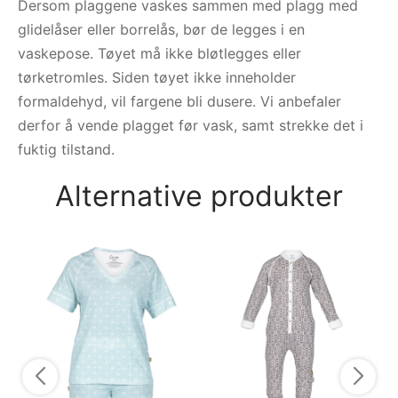
Dersom plaggene vaskes sammen med plagg med
glidelåser eller borrelås, bør de legges i en
vaskepose. Tøyet må ikke bløtlegges eller
tørketromles. Siden tøyet ikke inneholder
formaldehyd, vil fargene bli dusere. Vi anbefaler
derfor å vende plagget før vask, samt strekke det i
fuktig tilstand.
Alternative produkter
Py
py
7