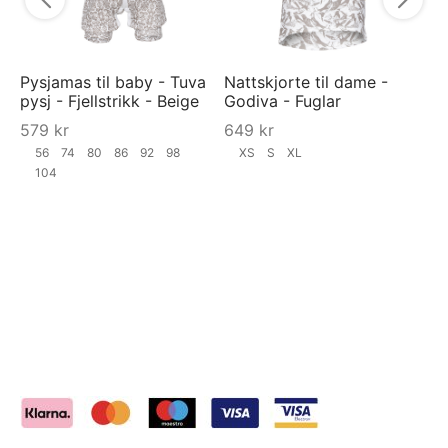
Pysjamas til baby - Tuva
Nattskjorte til dame -
pysj - Fjellstrikk - Beige
Godiva - Fuglar
579
kr
649
kr
56
74
80
86
92
98
XS
S
XL
104