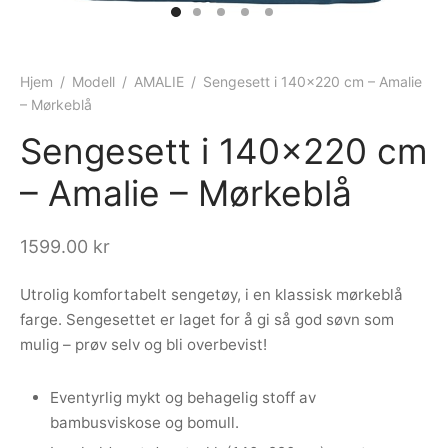
ngewear
genkåper
rshorts
trekk
ehør
skjorter
piece
n/teppe
Hjem
/
Modell
/
AMALIE
/
Sengesett i 140×220 cm – Amalie
– Mørkeblå
piece
Sengesett i 140×220 cm
ngewear
– Amalie – Mørkeblå
ehør
1599.00
kr
Utrolig komfortabelt sengetøy, i en klassisk mørkeblå
farge. Sengesettet er laget for å gi så god søvn som
mulig – prøv selv og bli overbevist!
Eventyrlig mykt og behagelig stoff av
bambusviskose og bomull.