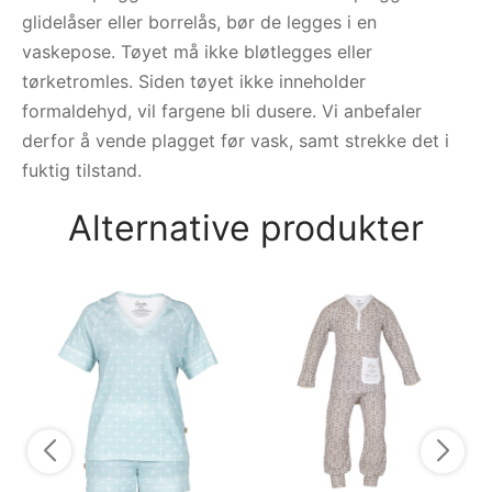
glidelåser eller borrelås, bør de legges i en
vaskepose. Tøyet må ikke bløtlegges eller
tørketromles. Siden tøyet ikke inneholder
formaldehyd, vil fargene bli dusere. Vi anbefaler
derfor å vende plagget før vask, samt strekke det i
fuktig tilstand.
Alternative produkter
Py
py
5