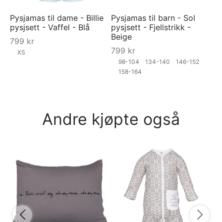
Pysjamas til dame - Billie
Pysjamas til barn - Sol
pysjsett - Vaffel - Blå
pysjsett - Fjellstrikk -
Beige
799
kr
799
kr
XS
98-104
134-140
146-152
158-164
Andre kjøpte også
AS
mø
9