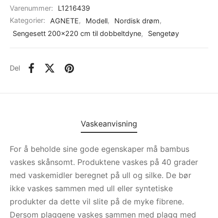
Varenummer:
L1216439
Kategorier:
AGNETE
,
Modell
,
Nordisk drøm
,
Sengesett 200x220 cm til dobbeltdyne
,
Sengetøy
Del
Vaskeanvisning
For å beholde sine gode egenskaper må bambus
vaskes skånsomt. Produktene vaskes på 40 grader
med vaskemidler beregnet på ull og silke. De bør
ikke vaskes sammen med ull eller syntetiske
produkter da dette vil slite på de myke fibrene.
Dersom plaggene vaskes sammen med plagg med