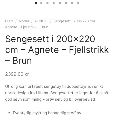
ngewear
genkåper
rshorts
trekk
ehør
skjorter
piece
n/teppe
Hjem
/
Modell
/
AGNETE
/
Sengesett i 200×220 cm –
Agnete – Fjellstrikk – Brun
piece
Sengesett i 200×220
ngewear
cm – Agnete – Fjellstrikk
ehør
– Brun
2399.00
kr
Utrolig komfortabelt sengetøy til dobbeltdyne, i unikt
norsk design fra Lilleba. Sengesettet er laget for å gi så
god søvn som mulig – prøv selv og bli overbevist!
Eventyrlig mykt og behagelig stoff av