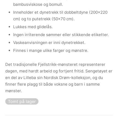
bambusviskose og bomull.
Inneholder et dynetrekk til dobbeltdyne (200×220
cm) og to putetrekk (50×70 cm).
Lukkes med glidelås.
Ingen irriterende sømmer eller stikkende etiketter.
Vaskeanvisningen er inni dynetrekket.
Finnes i mange ulike farger og mønstre.
Det tradisjonelle Fjellstrikk-mønsteret representerer
dagen, med hardt arbeid og fortjent fritid. Sengetøyet er
en del av Lilleba sin Nordisk Drøm-kolleksjon, og du
finner flere plagg til både voksne og barn i samme
mønster.
Tomt på lager