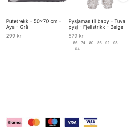
Putetrekk - 50x70 cm -
Pysjamas til baby - Tuva
Aya - Grå
pysj - Fjellstrikk - Beige
299
kr
579
kr
56
74
80
86
92
98
104