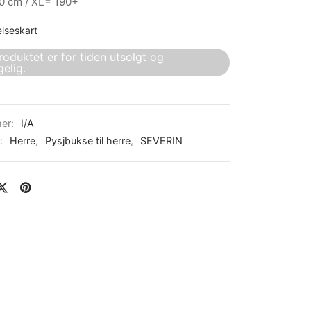
0 cm / XL= 190+
elseskart
roduktet er for tiden utsolgt og
gelig.
er:
I/A
r:
Herre
,
Pysjbukse til herre
,
SEVERIN