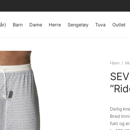
år)
Barn
Dame
Herre
Sengetøy
Tuva
Outlet
Hjem
/
Mo
SEV
“Rid
Deilig kn
Bred linn
fukt og e