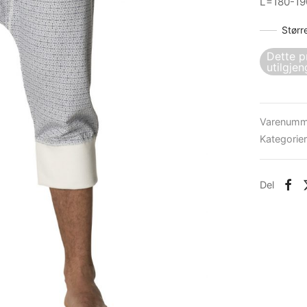
L=180-19
Størr
Dette p
utilgjen
Varenumm
Kategorie
Del