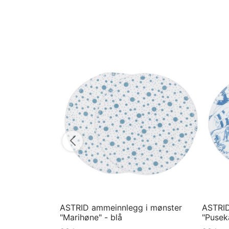
ASTRID ammeinnlegg i mønster
ASTRID
"Marihøne" - blå
"Puseka