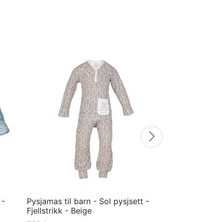
Pysjamas til ba
Lillebjørn - Ros
549
kr
98
104
Velg størrelse
 -
Pysjamas til barn - Sol pysjsett -
Fjellstrikk - Beige