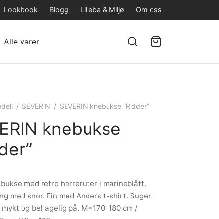
Lookbook
Blogg
Lilleba & Miljø
Om oss
Alle varer
dell
/
SEVERIN
/
SEVERIN knebukse “Ridder”
ERIN knebukse
der”
ebukse med retro herreruter i marineblått.
ing med snor. Fin med Anders t-shirt. Suger
r mykt og behagelig på. M=170-180 cm /