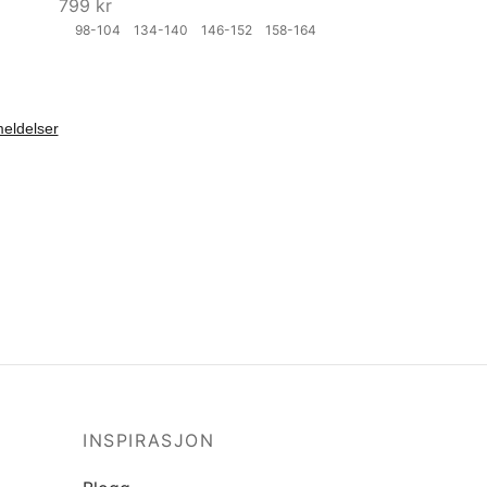
799
kr
4
98-104
134-140
146-152
158-164
Velg størrelse
INSPIRASJON