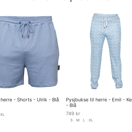
l herre - Shorts - Ulrik - Blå
Pysjbukse til herre - Emil - K
- Blå
749
kr
XL
S
M
L
XL
ørrelse
Velg størrelse