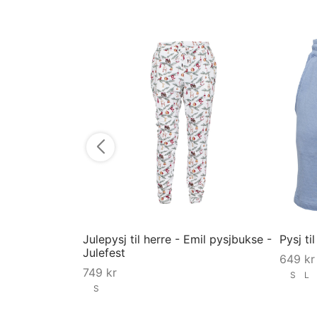
Julepysj til herre - Emil pysjbukse -
Pysj ti
Julefest
649
kr
749
kr
S
L
S
Velg st
Velg størrelse