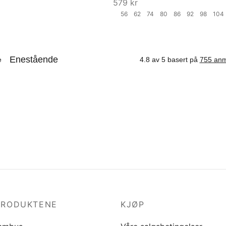
579
kr
56
62
74
80
86
92
98
10
Velg størrelse
PRODUKTENE
KJØP