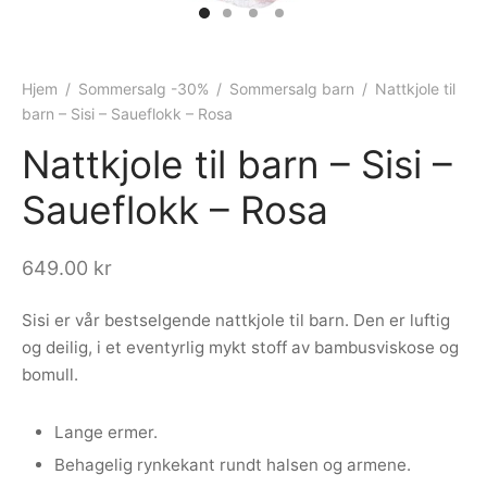
ngewear
genkåper
rshorts
trekk
ehør
skjorter
piece
n/teppe
Hjem
/
Sommersalg -30%
/
Sommersalg barn
/
Nattkjole til
barn – Sisi – Saueflokk – Rosa
piece
Nattkjole til barn – Sisi –
ngewear
Saueflokk – Rosa
ehør
649.00
kr
Sisi er vår bestselgende nattkjole til barn. Den er luftig
og deilig, i et eventyrlig mykt stoff av bambusviskose og
bomull.
Lange ermer.
Behagelig rynkekant rundt halsen og armene.