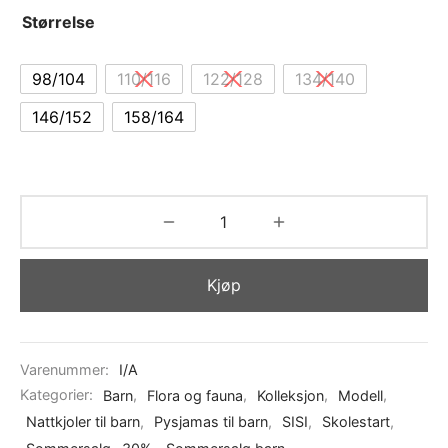
Størrelse
98/104
110/116
122/128
134/140
146/152
158/164
Kjøp
Varenummer:
I/A
Kategorier:
Barn
,
Flora og fauna
,
Kolleksjon
,
Modell
,
Nattkjoler til barn
,
Pysjamas til barn
,
SISI
,
Skolestart
,