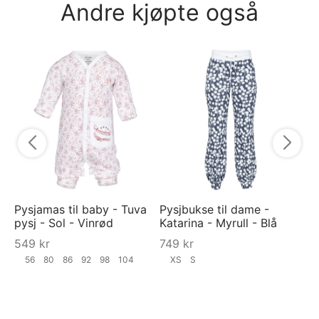
Andre kjøpte også
Na
Ra
7
Pysjamas til baby - Tuva
Pysjbukse til dame -
pysj - Sol - Vinrød
Katarina - Myrull - Blå
549
kr
749
kr
56
80
86
92
98
104
XS
S