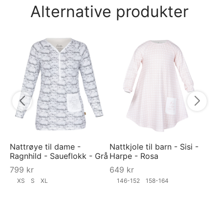
Alternative produkter
Na
Ly
6
Nattrøye til dame -
Nattkjole til barn - Sisi -
Ragnhild - Saueflokk - Grå
Harpe - Rosa
799
kr
649
kr
XS
S
XL
146-152
158-164