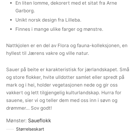
En liten lomme, dekorert med et sitat fra Arne
Garborg.
Unikt norsk design fra Lilleba.
Finnes i mange ulike farger og mønstre.
Nattkjolen er en del av Flora og fauna-kolleksjonen, en
hyllest til Jærens vakre og ville natur.
Sauer på beite er karakteristisk for jærlandskapet. Små
og store flokker, hvite ulldotter samlet eller spredt på
mark og i hei, holder vegetasjonen nede og gir oss
vakkert og lett tilgjengelig kulturlandskap. Hurra for
sauene, sier vi og teller dem med oss inn i søvn og
drømmer… Sov godt!
Mønster
:
Saueflokk
Størrelseskart