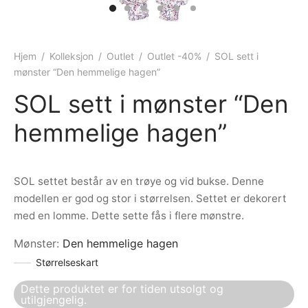
ngewear
genkåper
rshorts
trekk
ehør
skjorter
piece
n/teppe
Hjem
/
Kolleksjon
/
Outlet
/
Outlet -40%
/
SOL sett i
mønster “Den hemmelige hagen”
piece
SOL sett i mønster “Den
ngewear
hemmelige hagen”
ehør
SOL settet består av en trøye og vid bukse. Denne
modellen er god og stor i størrelsen. Settet er dekorert
med en lomme. Dette sette fås i flere mønstre.
Mønster
:
Den hemmelige hagen
Størrelseskart
Dette produktet er for tiden utsolgt og
utilgjengelig.