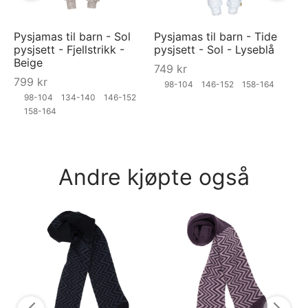
Pysjamas til barn - Sol
Pysjamas til barn - Tide
pysjsett - Fjellstrikk -
pysjsett - Sol - Lyseblå
Beige
749
kr
799
kr
98-104
146-152
158-164
98-104
134-140
146-152
158-164
Andre kjøpte også
LI
"S
6