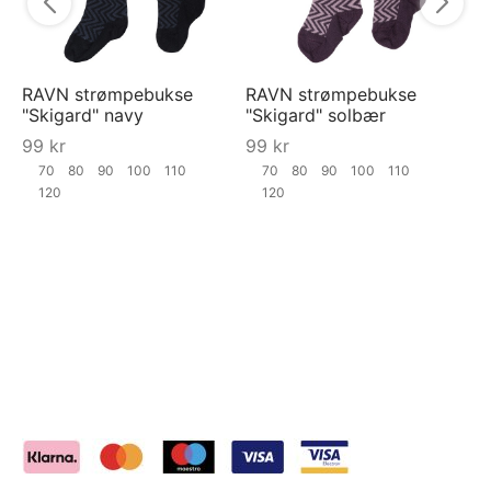
RAVN strømpebukse
RAVN strømpebukse
"Skigard" navy
"Skigard" solbær
99
kr
99
kr
70
80
90
100
110
70
80
90
100
110
120
120