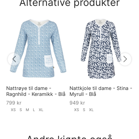
Alternative produkter
Na
Va
9
Nattrøye til dame -
Nattkjole til dame - Stina -
Ragnhild - Keramikk - Blå
Myrull - Blå
799
kr
949
kr
XS
S
M
L
XL
XS
S
XL