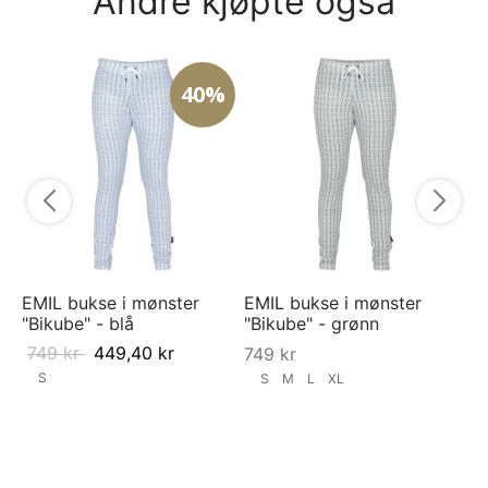
Andre kjøpte også
40%
Py
py
5
EMIL bukse i mønster
EMIL bukse i mønster
"Bikube" - blå
"Bikube" - grønn
749
kr
449,40
kr
749
kr
S
S
M
L
XL