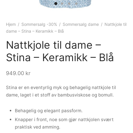
ngewear
genkåper
rshorts
trekk
ehør
skjorter
piece
n/teppe
Hjem
/
Sommersalg -30%
/
Sommersalg dame
/
Nattkjole til
dame – Stina – Keramikk – Blå
piece
Nattkjole til dame –
ngewear
Stina – Keramikk – Blå
ehør
949.00
kr
Stina er en eventyrlig myk og behagelig nattkjole til
dame, laget i et stoff av bambusviskose og bomull.
Behagelig og elegant passform.
Knapper i front, noe som gjør nattkjolen svært
praktisk ved amming.