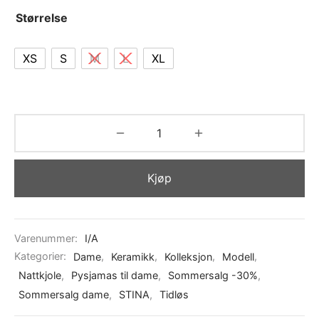
Størrelse
XS
S
M
L
XL
Kjøp
Varenummer:
I/A
Kategorier:
Dame
,
Keramikk
,
Kolleksjon
,
Modell
,
Nattkjole
,
Pysjamas til dame
,
Sommersalg -30%
,
Sommersalg dame
,
STINA
,
Tidløs