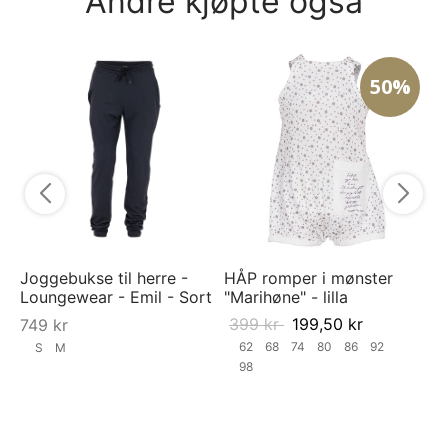
Andre kjøpte også
50%
AS
mø
9
Joggebukse til herre -
HÅP romper i mønster
Loungewear - Emil - Sort
"Marihøne" - lilla
399
kr
199,50
kr
749
kr
62
68
74
80
86
92
S
M
98