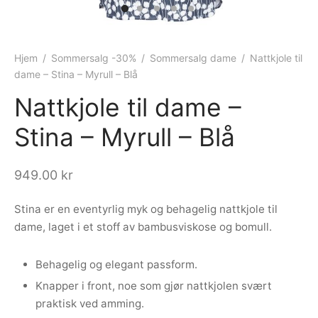
ngewear
genkåper
rshorts
trekk
ehør
skjorter
piece
n/teppe
Hjem
/
Sommersalg -30%
/
Sommersalg dame
/
Nattkjole til
dame – Stina – Myrull – Blå
piece
Nattkjole til dame –
ngewear
Stina – Myrull – Blå
ehør
949.00
kr
Stina er en eventyrlig myk og behagelig nattkjole til
dame, laget i et stoff av bambusviskose og bomull.
Behagelig og elegant passform.
Knapper i front, noe som gjør nattkjolen svært
praktisk ved amming.