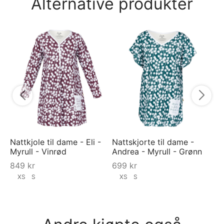
Alternative produkter
Na
Ra
7
Nattkjole til dame - Eli -
Nattskjorte til dame -
Myrull - Vinrød
Andrea - Myrull - Grønn
849
kr
699
kr
XS
S
XS
S