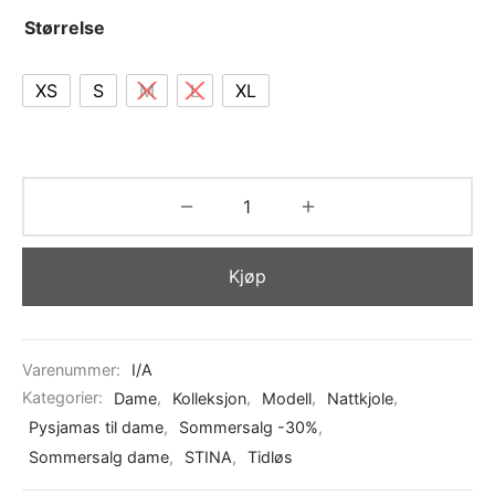
Størrelse
XS
S
M
L
XL
Kjøp
Varenummer:
I/A
Kategorier:
Dame
,
Kolleksjon
,
Modell
,
Nattkjole
,
Pysjamas til dame
,
Sommersalg -30%
,
Sommersalg dame
,
STINA
,
Tidløs