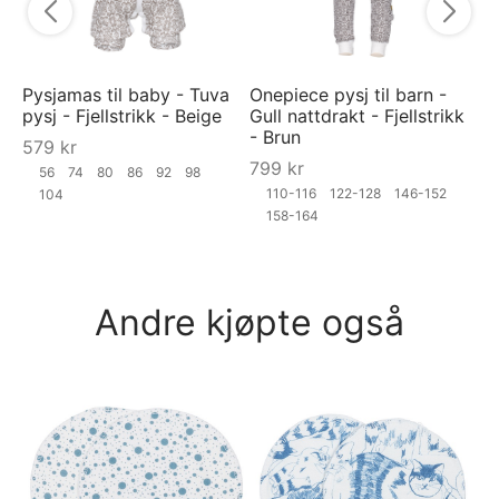
Pysjamas til baby - Tuva
Onepiece pysj til barn -
pysj - Fjellstrikk - Beige
Gull nattdrakt - Fjellstrikk
- Brun
579
kr
799
kr
56
74
80
86
92
98
110-116
122-128
146-152
104
158-164
Andre kjøpte også
Py
py
5