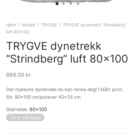
ngewear
genkåper
rshorts
trekk
ehør
skjorter
piece
n/teppe
Hjem
/
Modell
/
TRYGVE
/
TRYGVE dynetrekk “Strindberg”
luft 80×100
piece
TRYGVE dynetrekk
ngewear
“Strindberg” luft 80×100
ehør
669.00
kr
Det mykeste dynetrekk du kan tenke deg! I blått print.
Str. 80×100 cm/putevar 40×35 cm.
Størrelse
:
80x100
Tomt på lager