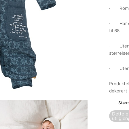
· Romslig
· Har er
til 68.
· Uten f
størrelser
· Uten i
Produktet
dekorert 
Størr
Dette p
utilgjen