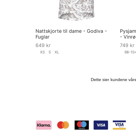
Nattskjorte til dame - Godiva -
Pysjama
Fuglar
- Vinr
649
kr
749
kr
XS
S
XL
98-1
Velg størrelse
Velg st