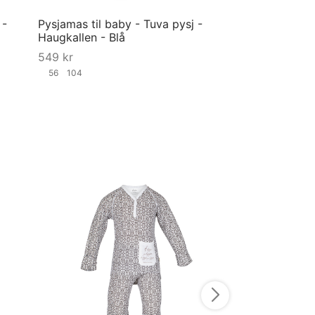
 -
Pysjamas til baby - Tuva pysj -
Haugkallen - Blå
549
kr
56
104
Velg størrelse
Pysjamas til ba
Sol - Lyseblå
749
kr
98-104
146-15
Velg størrelse