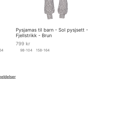
Pysjamas til barn - Sol pysjsett -
Fjellstrikk - Brun
799
kr
164
98-104
158-164
Velg størrelse