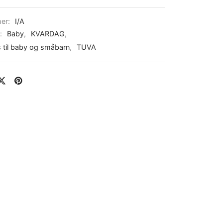
er:
I/A
r:
Baby
,
KVARDAG
,
 til baby og småbarn
,
TUVA