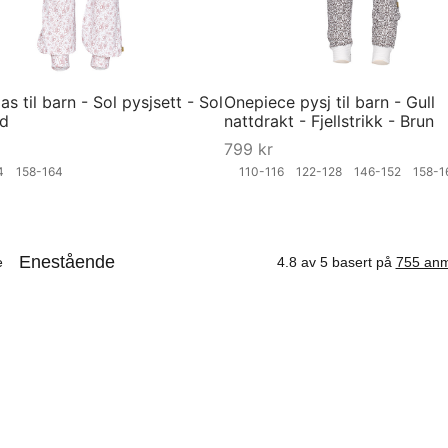
s til barn - Sol pysjsett - Sol
Onepiece pysj til barn - Gull
ød
nattdrakt - Fjellstrikk - Brun
799
kr
04
158-164
110-116
122-128
146-152
158-
ørrelse
Velg størrelse