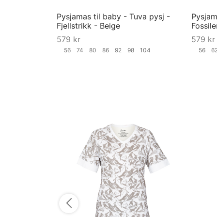
Pysjamas til baby - Tuva pysj -
Pysjama
Fjellstrikk - Beige
Fossile
579
kr
579
kr
56
74
80
86
92
98
104
56
6
Velg størrelse
Velg st