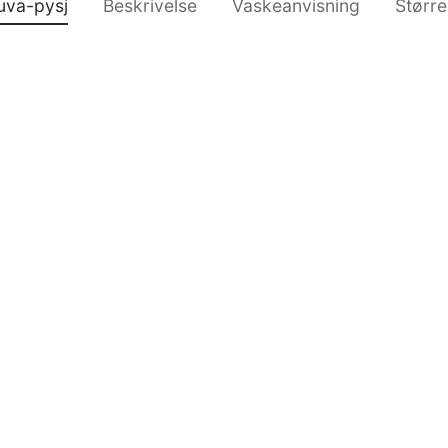
uva-pysj
Beskrivelse
Vaskeanvisning
Større