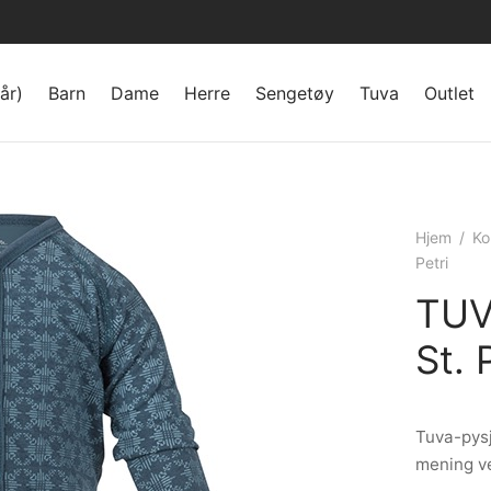
år)
Barn
Dame
Herre
Sengetøy
Tuva
Outlet
Hjem
/
Ko
Petri
TUVA
St. 
Tuva-pysj
mening ve