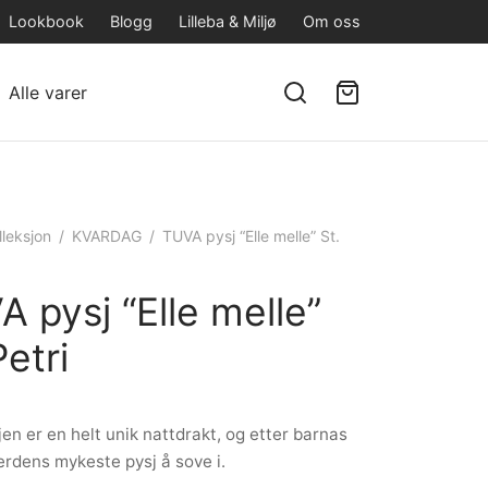
Lookbook
Blogg
Lilleba & Miljø
Om oss
Alle varer
lleksjon
/
KVARDAG
/
TUVA pysj “Elle melle” St.
 pysj “Elle melle”
Petri
en er en helt unik nattdrakt, og etter barnas
rdens mykeste pysj å sove i.