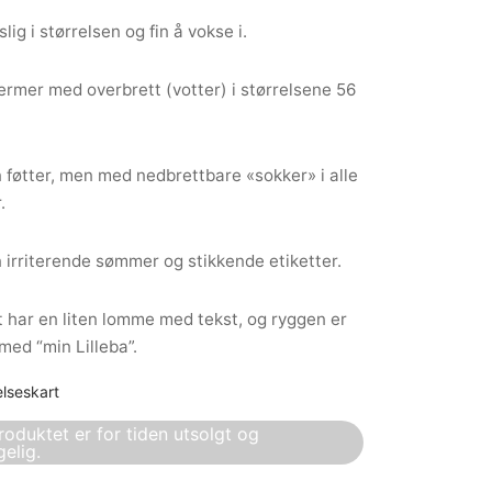
 i størrelsen og fin å vokse i.
mer med overbrett (votter) i størrelsene 56
øtter, men med nedbrettbare «sokker» i alle
.
rriterende sømmer og stikkende etiketter.
 har en liten lomme med tekst, og ryggen er
med “min Lilleba”.
elseskart
roduktet er for tiden utsolgt og
gelig.