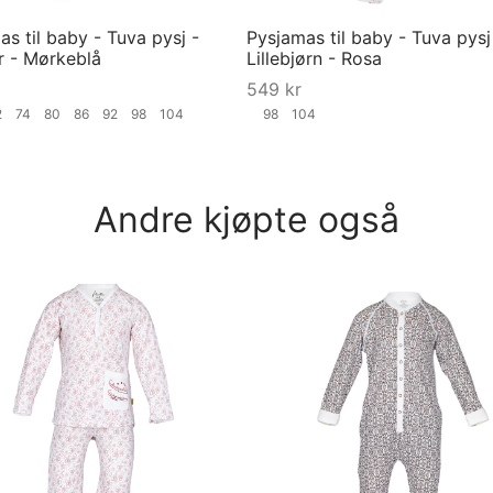
s til baby - Tuva pysj -
Pysjamas til baby - Tuva pysj
r - Mørkeblå
Lillebjørn - Rosa
549
kr
2
74
80
86
92
98
104
98
104
ørrelse
Velg størrelse
Andre kjøpte også