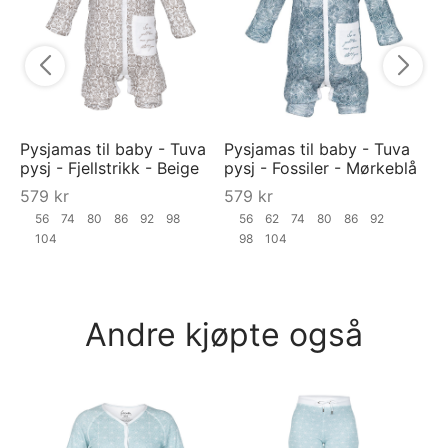
5
Pysjamas til baby - Tuva
Pysjamas til baby - Tuva
pysj - Fjellstrikk - Beige
pysj - Fossiler - Mørkeblå
579
kr
579
kr
56
74
80
86
92
98
56
62
74
80
86
92
104
98
104
Andre kjøpte også
AS
mø