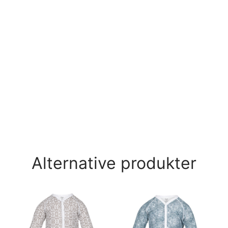
Alternative produkter
Py
py