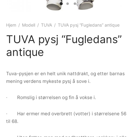
ngewear
genkåper
rshorts
trekk
ehør
skjorter
piece
n/teppe
Hjem
/
Modell
/
TUVA
/
TUVA pysj “Fugledans” antique
TUVA pysj “Fugledans”
piece
antique
ngewear
ehør
Tuva-pysjen er en helt unik nattdrakt, og etter barnas
mening verdens mykeste pysj å sove i.
· Romslig i størrelsen og fin å vokse i.
· Har ermer med overbrett (votter) i størrelsene 56
til 68.