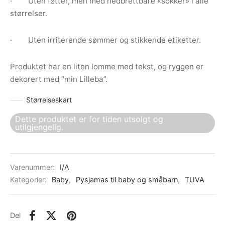
· Uten føtter, men med nedbrettbare «sokker» i alle
størrelser.
· Uten irriterende sømmer og stikkende etiketter.
Produktet har en liten lomme med tekst, og ryggen er
dekorert med “min Lilleba”.
Størrelseskart
Dette produktet er for tiden utsolgt og
utilgjengelig.
Varenummer:
I/A
Kategorier:
Baby
,
Pysjamas til baby og småbarn
,
TUVA
Del