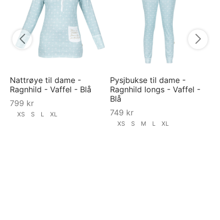
9
Nattrøye til dame -
Pysjbukse til dame -
Ragnhild - Vaffel - Blå
Ragnhild longs - Vaffel -
Blå
799
kr
749
kr
XS
S
L
XL
XS
S
M
L
XL