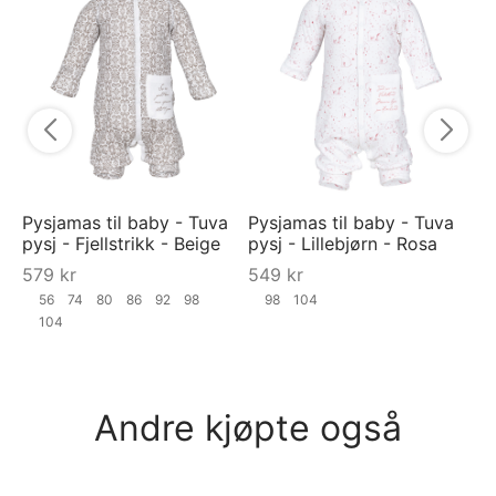
Py
py
5
Pysjamas til baby - Tuva
Pysjamas til baby - Tuva
pysj - Fjellstrikk - Beige
pysj - Lillebjørn - Rosa
579
kr
549
kr
56
74
80
86
92
98
98
104
104
Andre kjøpte også