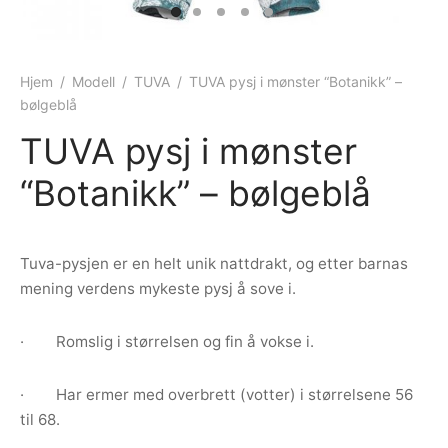
ngewear
genkåper
rshorts
trekk
ehør
skjorter
piece
n/teppe
Hjem
/
Modell
/
TUVA
/
TUVA pysj i mønster “Botanikk” –
bølgeblå
piece
TUVA pysj i mønster
ngewear
“Botanikk” – bølgeblå
ehør
Tuva-pysjen er en helt unik nattdrakt, og etter barnas
mening verdens mykeste pysj å sove i.
· Romslig i størrelsen og fin å vokse i.
· Har ermer med overbrett (votter) i størrelsene 56
til 68.