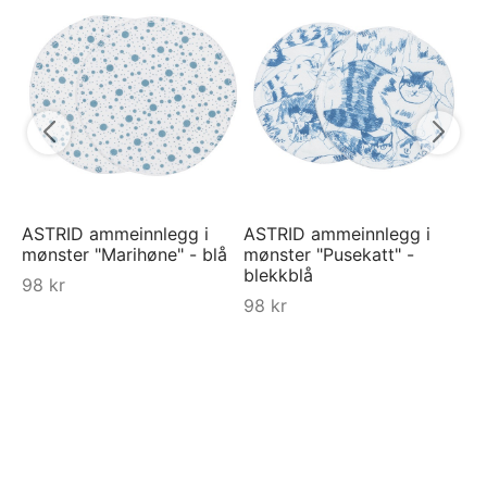
Py
Ra
Bl
7
ASTRID ammeinnlegg i
ASTRID ammeinnlegg i
mønster "Marihøne" - blå
mønster "Pusekatt" -
blekkblå
98
kr
98
kr