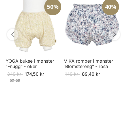
50%
40%
AS
mø
9
YOGA bukse i mønster
MIKA romper i mønster
"Fnugg" - oker
"Blomstereng" - rosa
349
kr
174,50
kr
149
kr
89,40
kr
50-56