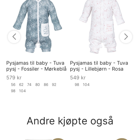
Py
py
5
Pysjamas til baby - Tuva
Pysjamas til baby - Tuva
pysj - Fossiler - Mørkeblå
pysj - Lillebjørn - Rosa
579
kr
549
kr
56
62
74
80
86
92
98
104
98
104
Andre kjøpte også