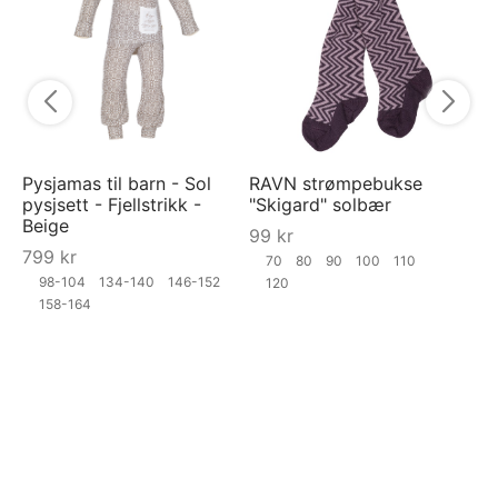
9
Pysjamas til barn - Sol
RAVN strømpebukse
pysjsett - Fjellstrikk -
"Skigard" solbær
Beige
99
kr
799
kr
70
80
90
100
110
98-104
134-140
146-152
120
158-164