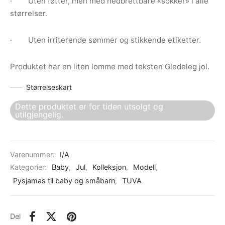
· Uten føtter, men med nedbrettbare «sokker» i alle
størrelser.
· Uten irriterende sømmer og stikkende etiketter.
Produktet har en liten lomme med teksten Gledeleg jol.
Størrelseskart
Dette produktet er for tiden utsolgt og
utilgjengelig.
Varenummer:
I/A
Kategorier:
Baby
,
Jul
,
Kolleksjon
,
Modell
,
Pysjamas til baby og småbarn
,
TUVA
Del