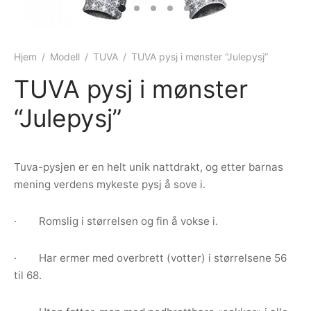
ngewear
genkåper
rshorts
trekk
ehør
skjorter
piece
n/teppe
Hjem
/
Modell
/
TUVA
/
TUVA pysj i mønster “Julepysj”
TUVA pysj i mønster
piece
“Julepysj”
ngewear
ehør
Tuva-pysjen er en helt unik nattdrakt, og etter barnas
mening verdens mykeste pysj å sove i.
· Romslig i størrelsen og fin å vokse i.
· Har ermer med overbrett (votter) i størrelsene 56
til 68.