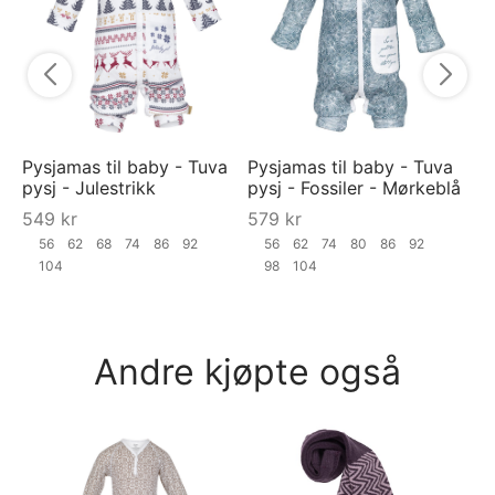
7
Pysjamas til baby - Tuva
Pysjamas til baby - Tuva
pysj - Julestrikk
pysj - Fossiler - Mørkeblå
549
kr
579
kr
56
62
68
74
86
92
56
62
74
80
86
92
104
98
104
Andre kjøpte også
RA
"S