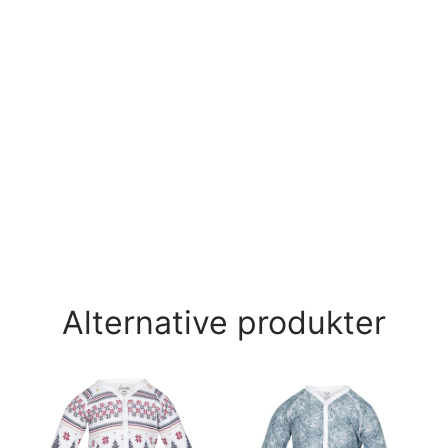
Alternative produkter
Py
Ra