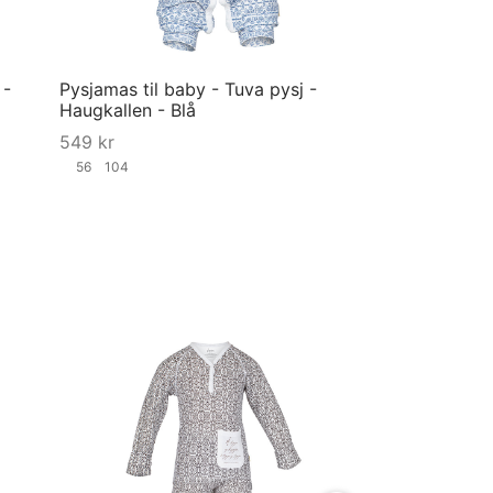
 -
Pysjamas til baby - Tuva pysj -
Haugkallen - Blå
549
kr
56
104
Velg størrelse
Pysjamas til ba
Sol - Lyseblå
749
kr
98-104
146-15
Velg størrelse