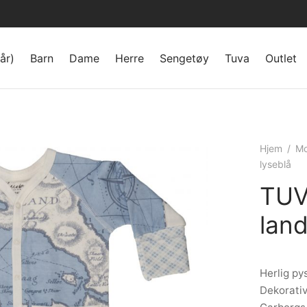
år)
Barn
Dame
Herre
Sengetøy
Tuva
Outlet
Hjem
/
Mo
lyseblå
TUV
land
Herlig py
Dekorativ