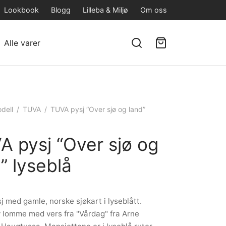
Lookbook
Blogg
Lilleba & Miljø
Om oss
Alle varer
dell
/
TUVA
/
TUVA pysj “Over sjø og land”
A pysj “Over sjø og
” lyseblå
sj med gamle, norske sjøkart i lyseblått.
 lomme med vers fra "Vårdag" fra Arne