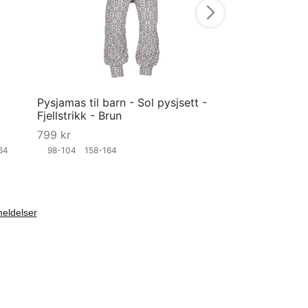
Pysjamas til barn - Sol pysjsett -
Fjellstrikk - Brun
799
kr
164
98-104
158-164
Velg størrelse