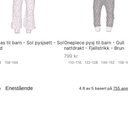
s til barn - Sol pysjsett - Sol
Onepiece pysj til barn - Gull
ød
nattdrakt - Fjellstrikk - Brun
799
kr
04
158-164
110-116
122-128
146-152
158-
ørrelse
Velg størrelse