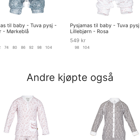
s til baby - Tuva pysj -
Pysjamas til baby - Tuva pysj
r - Mørkeblå
Lillebjørn - Rosa
549
kr
2
74
80
86
92
98
104
98
104
ørrelse
Velg størrelse
Andre kjøpte også