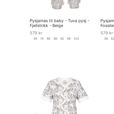
Pysjamas til baby - Tuva pysj -
Pysjama
Fjellstrikk - Beige
Fossile
579
kr
579
kr
56
74
80
86
92
98
104
56
6
Velg størrelse
Velg st