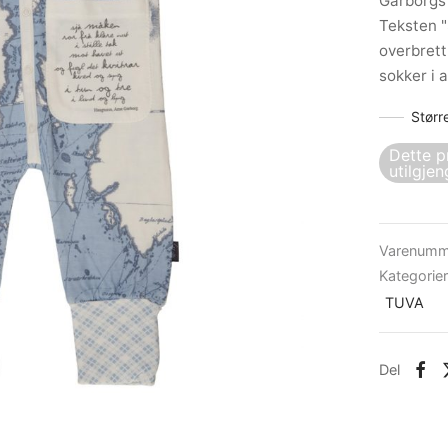
Garborgs 
Teksten "
overbrett
sokker i 
Størr
Dette p
utilgjen
Varenumm
Kategorie
TUVA
Del