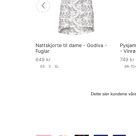
Nattskjorte til dame - Godiva -
Pysjama
Fuglar
- Vinr
649
kr
749
kr
XS
S
XL
98-1
Velg størrelse
Velg st