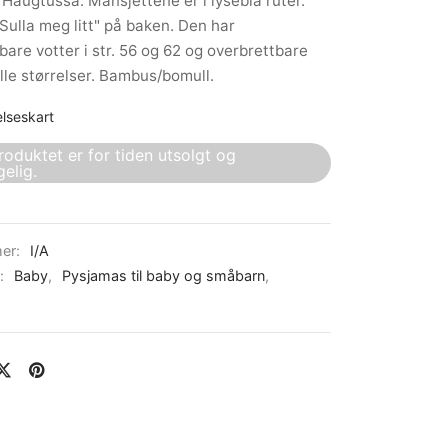
Haugtussa. Mansjettene er i lyseblå ruter.
Sulla meg litt" på baken. Den har
bare votter i str. 56 og 62 og overbrettbare
alle størrelser. Bambus/bomull.
elseskart
roduktet er for tiden utsolgt og
gelig.
er:
I/A
r:
Baby
,
Pysjamas til baby og småbarn
,