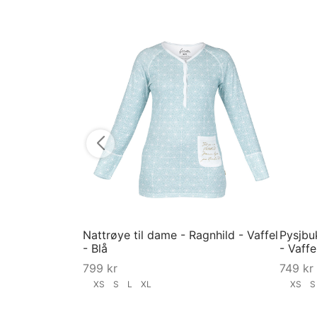
Nattrøye til dame - Ragnhild - Vaffel
Pysjbu
- Blå
- Vaffe
799
kr
749
kr
XS
S
L
XL
XS
Velg størrelse
Velg st