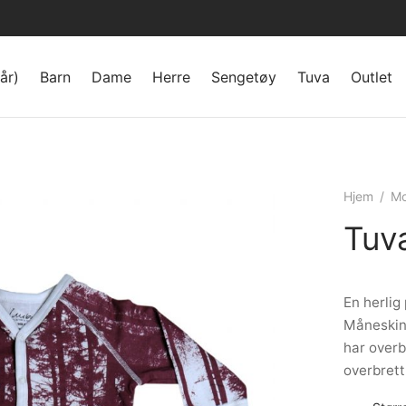
år)
Barn
Dame
Herre
Sengetøy
Tuva
Outlet
Hjem
/
Mo
Tuva
En herli
Måneskin
har overb
overbrett