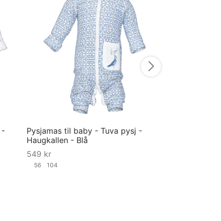
Pysjamas til ba
Haugkallen - R
549
kr
56
80
92
98
Velg størrelse
 -
Pysjamas til baby - Tuva pysj -
Haugkallen - Blå
549
kr
56
104
Velg størrelse