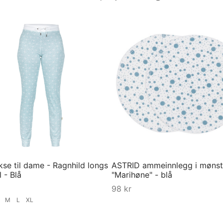
kse til dame - Ragnhild longs
ASTRID ammeinnlegg i mønst
l - Blå
"Marihøne" - blå
98
kr
S
M
L
XL
Kjøp
ørrelse