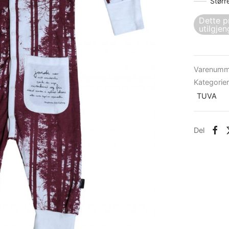
Størr
Dette p
utilgjen
Varenumm
Kategorie
TUVA
Del