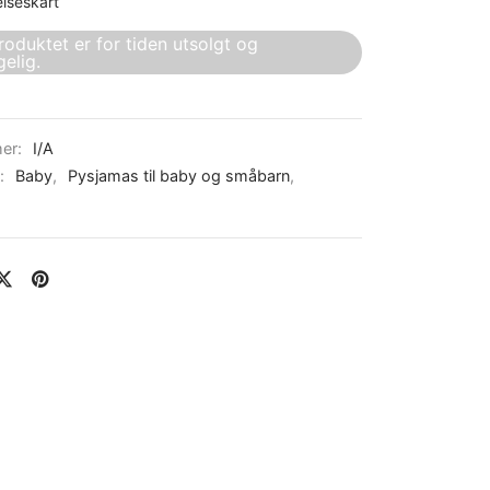
elseskart
roduktet er for tiden utsolgt og
gelig.
er:
I/A
r:
Baby
,
Pysjamas til baby og småbarn
,