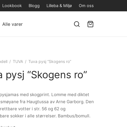
Lookbook
Blogg
Lilleba & Miljø
Om oss
Alle varer
dell
/
TUVA
/
Tuva pysj “Skogens ro”
 pysj “Skogens ro”
g pysjamas med skogprint. Lomme med diktet
smøyane fra Haugtussa av Arne Garborg. Den
rettbare votter i str. 56 og 62 og
bare sokker i alle størrelser. Bambus/bomull.