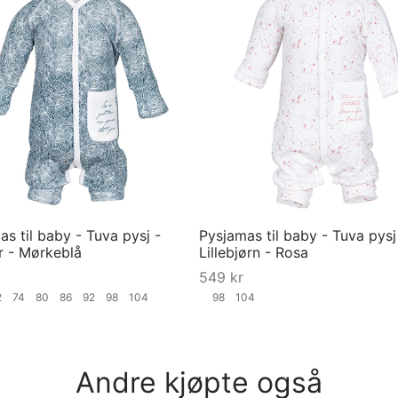
s til baby - Tuva pysj -
Pysjamas til baby - Tuva pysj
r - Mørkeblå
Lillebjørn - Rosa
549
kr
2
74
80
86
92
98
104
98
104
ørrelse
Velg størrelse
Andre kjøpte også