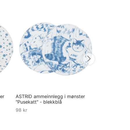
Pysjbukse til d
- Anis - Grå
749
kr
XS
S
M
L
X
Velg størrelse
er
ASTRID ammeinnlegg i mønster
"Pusekatt" - blekkblå
98
kr
Kjøp