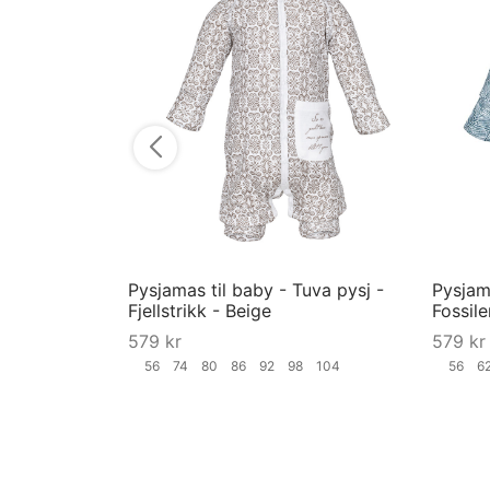
Pysjamas til baby - Tuva pysj -
Pysjama
Fjellstrikk - Beige
Fossile
579
kr
579
kr
56
74
80
86
92
98
104
56
6
Velg størrelse
Velg st