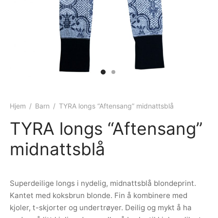
ngewear
genkåper
rshorts
trekk
ehør
skjorter
piece
n/teppe
piece
ngewear
Hjem
/
Barn
/
TYRA longs “Aftensang” midnattsblå
ehør
TYRA longs “Aftensang”
midnattsblå
Superdeilige longs i nydelig, midnattsblå blondeprint.
Kantet med koksbrun blonde. Fin å kombinere med
kjoler, t-skjorter og undertrøyer. Deilig og mykt å ha