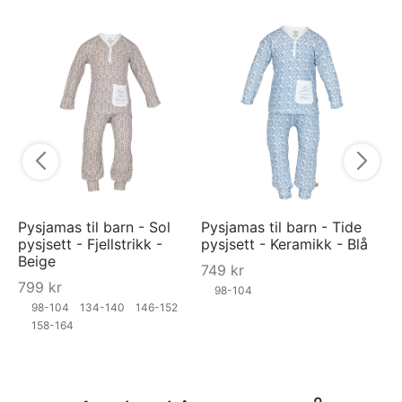
RA
"S
9
Pysjamas til barn - Sol
Pysjamas til barn - Tide
pysjsett - Fjellstrikk -
pysjsett - Keramikk - Blå
Beige
749
kr
799
kr
98-104
98-104
134-140
146-152
158-164