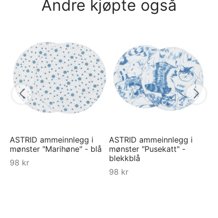
Andre kjøpte også
Py
Ra
7
ASTRID ammeinnlegg i
ASTRID ammeinnlegg i
mønster "Marihøne" - blå
mønster "Pusekatt" -
blekkblå
98
kr
98
kr