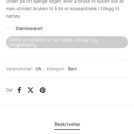
under på litt kjølige dager, eller å bruke til kjolen slik at
man utvidet bruken til å bli et koseantrekk i tillegg til
nattøy.
Størrelseskart
Dette produktet er for tiden utsolgt og
utilgjengelig.
Varenummer:
I/A
Kategori:
Barn
Del
Beskrivelse