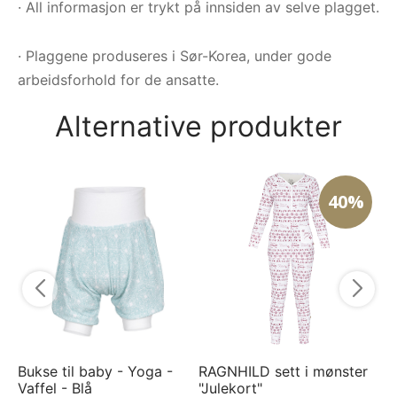
· All informasjon er trykt på innsiden av selve plagget.
· Plaggene produseres i Sør-Korea, under gode
arbeidsforhold for de ansatte.
Alternative produkter
40%
HÅ
"M
3
Bukse til baby - Yoga -
RAGNHILD sett i mønster
Vaffel - Blå
"Julekort"