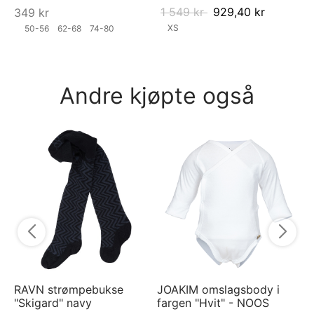
1 549
kr
929,40
kr
349
kr
XS
50-56
62-68
74-80
Andre kjøpte også
Py
py
5
RAVN strømpebukse
JOAKIM omslagsbody i
"Skigard" navy
fargen "Hvit" - NOOS