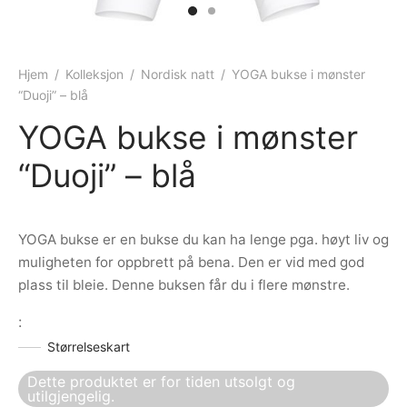
ngewear
genkåper
rshorts
trekk
ehør
skjorter
piece
n/teppe
Hjem
/
Kolleksjon
/
Nordisk natt
/
YOGA bukse i mønster
“Duoji” – blå
piece
YOGA bukse i mønster
ngewear
“Duoji” – blå
ehør
YOGA bukse er en bukse du kan ha lenge pga. høyt liv og
muligheten for oppbrett på bena. Den er vid med god
plass til bleie. Denne buksen får du i flere mønstre.
:
Størrelseskart
Dette produktet er for tiden utsolgt og
utilgjengelig.