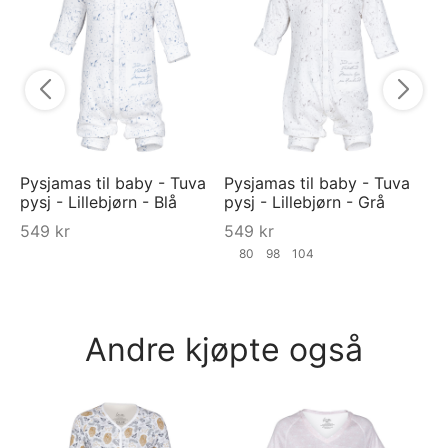
py
5
Pysjamas til baby - Tuva
Pysjamas til baby - Tuva
pysj - Lillebjørn - Blå
pysj - Lillebjørn - Grå
549
kr
549
kr
80
98
104
Andre kjøpte også
JO