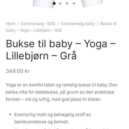
ngewear
genkåper
rshorts
trekk
ehør
skjorter
piece
n/teppe
Hjem
/
Sommersalg -30%
/
Sommersalg baby
/
Bukse til
baby – Yoga – Lillebjørn – Grå
piece
Bukse til baby – Yoga –
ngewear
Lillebjørn – Grå
ehør
349.00
kr
Yoga er en komfortabel og romslig bukse til baby. Den
kalles ofte for bleiebukse, på grunn av den praktiske
formen – vid og luftig, med god plass til bleien.
Eventyrlig mykt og behagelig stoff av
bambusviskose og bomull.