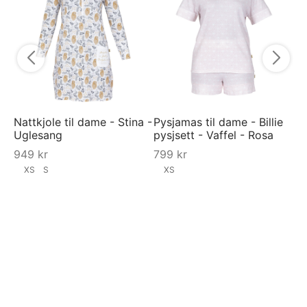
fa
2
Nattkjole til dame - Stina -
Pysjamas til dame - Billie
Uglesang
pysjsett - Vaffel - Rosa
949
kr
799
kr
XS
S
XS