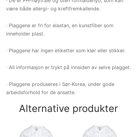
· De er PH-nøytrale og uten formaldehyd, som kan
være både allergi- og kreftfremkallende.
· Plaggene er fri for elastan, en kunstfiber som
inneholder plast.
· Plaggene har ingen etiketter som klør eller stikker.
· All informasjon er trykt på innsiden av selve plagget.
· Plaggene produseres i Sør-Korea, under gode
arbeidsforhold for de ansatte.
Alternative produkter
Py