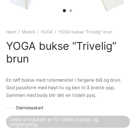
ngewear
genkåper
rshorts
trekk
ehør
skjorter
piece
n/teppe
Hjem
/
Modell
/
YOGA
/
YOGA bukse “Trivelig” brun
piece
YOGA bukse “Trivelig”
ngewear
brun
ehør
En tøff bukse med rutemønster i fargene blå og brun.
God passform med høyt liv og ben til å brette opp.
Sammen med body blir det en todelt pysj.
Størrelseskart
Dette produktet er for tiden utsolgt og
utilgjengelig.