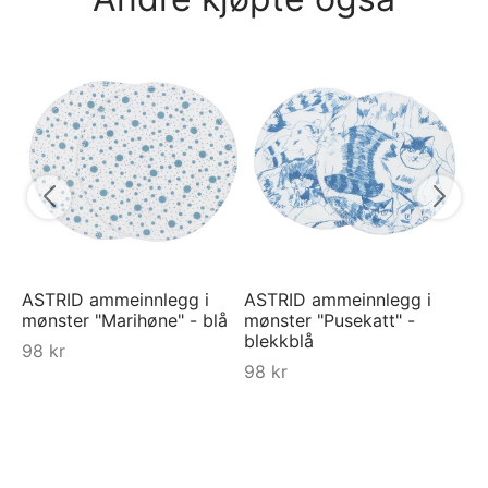
Py
py
5
ASTRID ammeinnlegg i
ASTRID ammeinnlegg i
mønster "Marihøne" - blå
mønster "Pusekatt" -
blekkblå
98
kr
98
kr