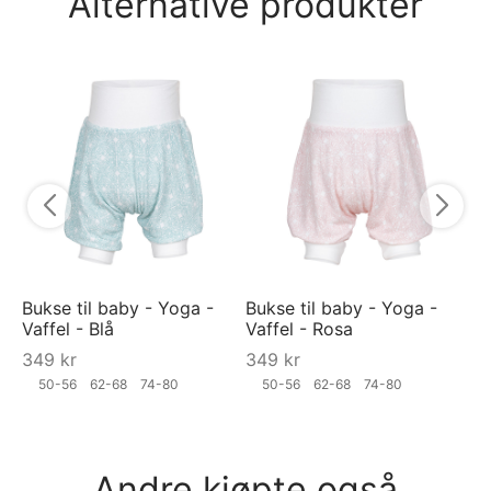
Alternative produkter
YO
"Et
3
Bukse til baby - Yoga -
Bukse til baby - Yoga -
Vaffel - Blå
Vaffel - Rosa
349
kr
349
kr
50-56
62-68
74-80
50-56
62-68
74-80
Andre kjøpte også