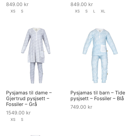
849.00
kr
849.00
kr
XS
S
XS
S
L
XL
Pysjamas til dame –
Pysjamas til barn – Tide
Gjertrud pysjsett –
pysjsett – Fossiler – Blå
Fossiler – Grå
749.00
kr
1549.00
kr
XS
S