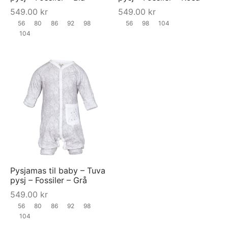
549.00
kr
549.00
kr
56
80
86
92
98
56
98
104
104
Pysjamas til baby – Tuva
pysj – Fossiler – Grå
549.00
kr
56
80
86
92
98
104