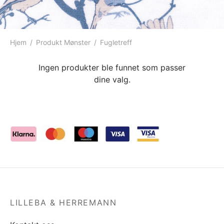
ngewear
genkåper
rshorts
trekk
ehør
skjorter
piece
n/teppe
Hjem
/
Produkt Mønster
/
Fugletreff
piece
Ingen produkter ble funnet som passer
dine valg.
ngewear
ehør
LILLEBA & HERREMANN