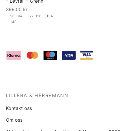
– Løvfall – Grønn
399.00
kr
98-104
122-128
134-
140
LILLEBA & HERREMANN
Kontakt oss
Om oss