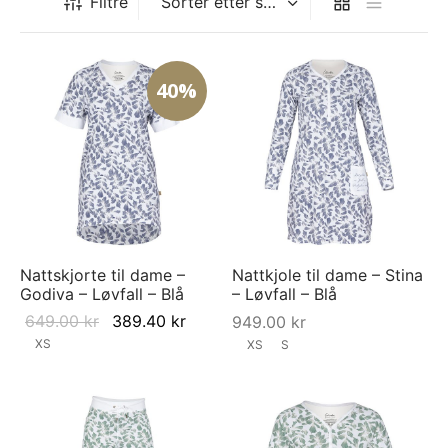
Filtre
40%
Nattskjorte til dame –
Nattkjole til dame – Stina
Godiva – Løvfall – Blå
– Løvfall – Blå
Original
Current
649.00
kr
389.40
kr
949.00
kr
price was:
price is:
XS
XS
S
649.00 kr.
389.40 kr.