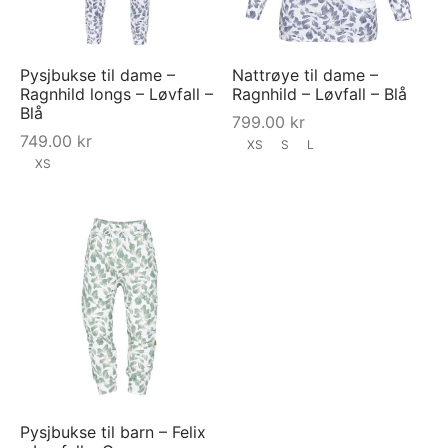
Pysjbukse til dame –
Nattrøye til dame –
Ragnhild longs – Løvfall –
Ragnhild – Løvfall – Blå
Blå
799.00
kr
749.00
kr
XS
S
L
XS
Pysjbukse til barn – Felix