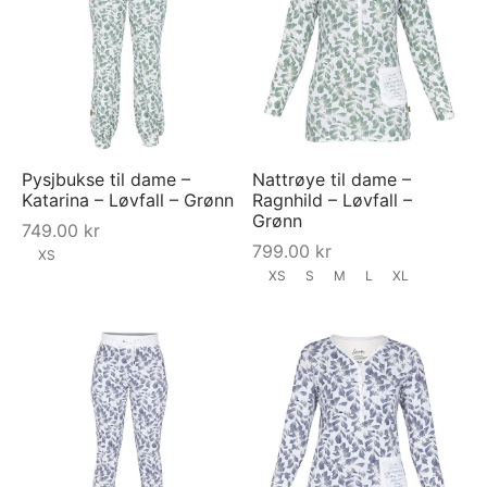
Pysjbukse til dame –
Nattrøye til dame –
Katarina – Løvfall – Grønn
Ragnhild – Løvfall –
Grønn
749.00
kr
799.00
kr
XS
XS
S
M
L
XL