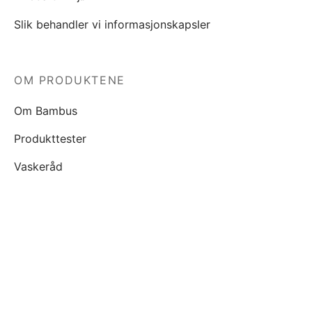
Slik behandler vi informasjonskapsler
OM PRODUKTENE
Om Bambus
Produkttester
Vaskeråd
KJØP
Våre salgsbetingelser
Personopplysninger
FILTRER PÅ PRIS