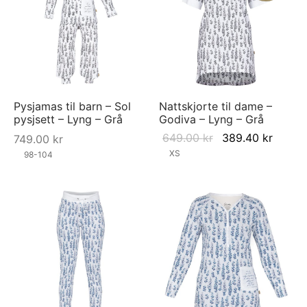
Pysjamas til barn – Sol
Nattskjorte til dame –
pysjsett – Lyng – Grå
Godiva – Lyng – Grå
Original
Curre
649.00
kr
389.40
kr
749.00
kr
price was:
price i
XS
98-104
649.00 kr.
389.40