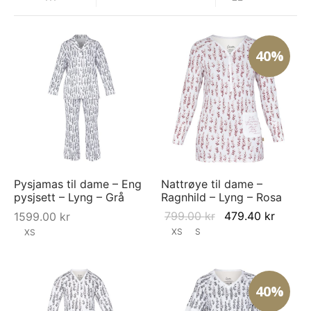
40%
Pysjamas til dame – Eng
Nattrøye til dame –
pysjsett – Lyng – Grå
Ragnhild – Lyng – Rosa
Original
Curren
799.00
kr
479.40
kr
1599.00
kr
price
price i
XS
S
XS
was:
479.40
799.00 kr.
40%