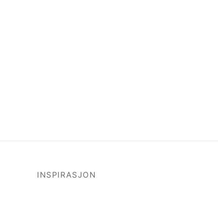
INSPIRASJON
Blogg
Lookbook