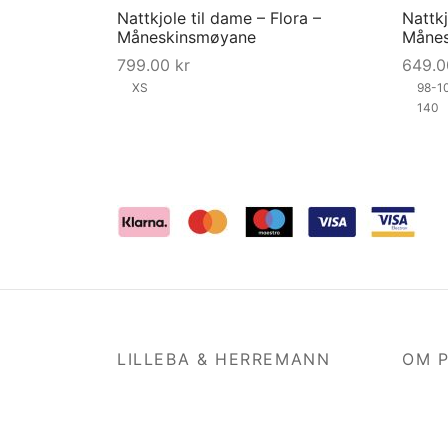
Nattkjole til dame – Flora –
Nattkj
Måneskinsmøyane
Måne
799.00
kr
649.
XS
98-1
140
This
Velg størrelse
Velg s
product
has
multiple
variants.
The
options
may
be
LILLEBA & HERREMANN
OM 
chosen
on
Kontakt oss
Om B
the
product
Om oss
Produ