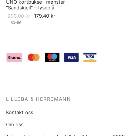
UNO kortbukse i mønster
“Sandskjell” – lyseblå
Original
Current
299.00
kr
179.40
kr
price was:
price is:
50-56
299.00 kr.
179.40 kr.
LILLEBA & HERREMANN
Kontakt oss
Om oss