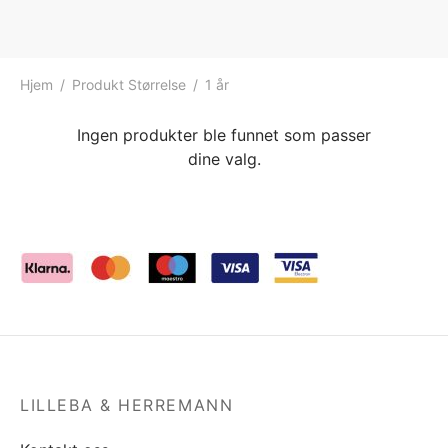
ngewear
genkåper
rshorts
trekk
ehør
skjorter
piece
n/teppe
Hjem
/
Produkt Størrelse
/
1 år
piece
Ingen produkter ble funnet som passer
dine valg.
ngewear
ehør
LILLEBA & HERREMANN