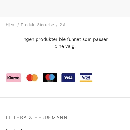
ngewear
genkåper
rshorts
trekk
ehør
skjorter
piece
n/teppe
Hjem
/
Produkt Størrelse
/
2 år
piece
Ingen produkter ble funnet som passer
dine valg.
ngewear
ehør
LILLEBA & HERREMANN