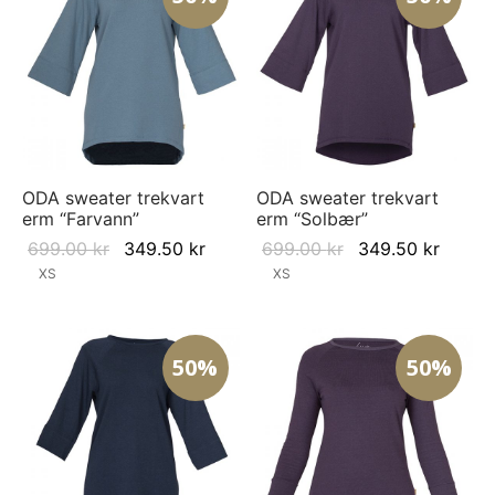
ODA sweater trekvart
ODA sweater trekvart
erm “Farvann”
erm “Solbær”
Original
Current
Original
Curre
699.00
kr
349.50
kr
699.00
kr
349.50
kr
price was:
price is:
price was:
price i
XS
XS
699.00 kr.
349.50 kr.
699.00 kr.
349.50
50%
50%