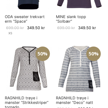
ODA sweater trekvart
MINE slank topp
erm “Space”
“Solbær”
Original
Current
Original
Curre
699.00
kr
349.50
kr
699.00
kr
349.50
kr
price was:
price is:
price was:
price i
XS
699.00 kr.
349.50 kr.
699.00 kr.
349.50
50%
50%
RAGNHILD trøye i
RAGNHILD trøye i
mønster “Strikkestriper”
mønster “Deco” natt
tornado