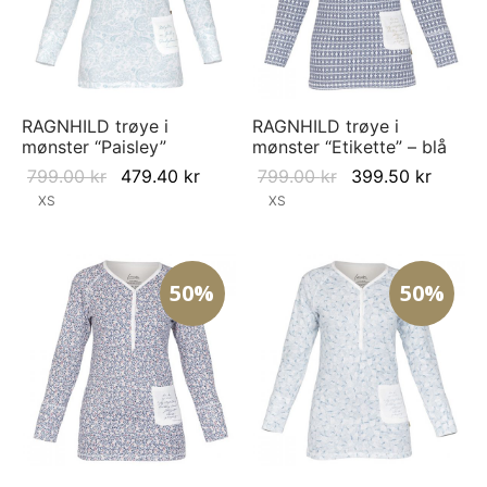
RAGNHILD trøye i
RAGNHILD trøye i
mønster “Paisley”
mønster “Etikette” – blå
Original
Current
Original
Curren
799.00
kr
479.40
kr
799.00
kr
399.50
kr
price
price is:
price
price i
XS
XS
was:
479.40 kr.
was:
399.50
799.00 kr.
799.00 kr.
50%
50%