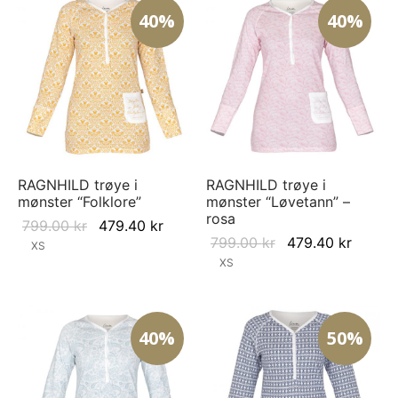
40%
40%
RAGNHILD trøye i
RAGNHILD trøye i
mønster “Folklore”
mønster “Løvetann” –
rosa
Original
Current
799.00
kr
479.40
kr
Original
Curren
799.00
kr
479.40
kr
price
price is:
XS
price
price i
XS
was:
479.40 kr.
was:
479.40
799.00 kr.
799.00 kr.
40%
50%