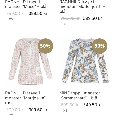
RAGNHILD trøye i
RAGNHILD trøye i
mønster “Mose” – blå
mønster “Moder jord” –
blå
Original
Current
799.00
kr
399.50
kr
Original
Curren
799.00
kr
399.50
kr
price
price is:
XS
price
price i
XS
was:
399.50 kr.
was:
399.50
799.00 kr.
799.00 kr.
50%
50%
RAGNHILD trøye i
MINE topp i mønster
mønster “Matrjosjka” –
“Sommernatt” – blå
rosa
Original
Curre
699.00
kr
349.50
kr
Original
Current
799.00
kr
399.50
kr
price was:
price i
XS