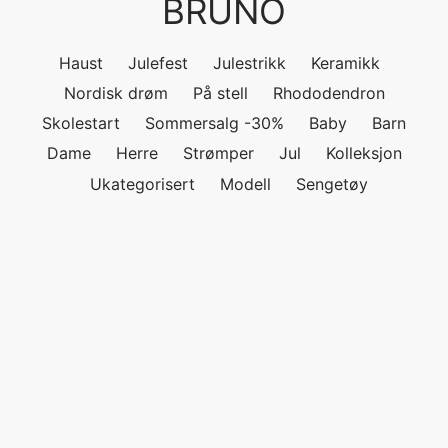
BRUNO
ngewear
genkåper
rshorts
trekk
Haust
Julefest
Julestrikk
Keramikk
ehør
skjorter
piece
n/teppe
Nordisk drøm
På stell
Rhododendron
Skolestart
Sommersalg -30%
Baby
Barn
piece
Dame
Herre
Strømper
Jul
Kolleksjon
ngewear
Ukategorisert
Modell
Sengetøy
ehør