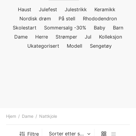
ngewear
genkåper
rshorts
trekk
Haust
Julefest
Julestrikk
Keramikk
Nordisk drøm
På stell
Rhododendron
ehør
skjorter
piece
n/teppe
Skolestart
Sommersalg -30%
Baby
Barn
Dame
Herre
Strømper
Jul
Kolleksjon
piece
Ukategorisert
Modell
Sengetøy
ngewear
ehør
Hjem
/
Dame
/
Nattkjole
Filtre