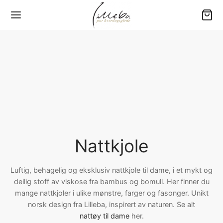
Tilbake
Tilbake
Tilbake
Tilbake
Tilbake
Y (0-3 ÅR)
RN
ME
RE
GETØY
er
jamas
jamas
ngewear
80 – Baby
yer
sett
sett
jamas
00 – Barneseng
Nattkjole
bukser
bukser
bukser
200 – Standard
Luftig, behagelig og eksklusiv nattkjole til dame, i et mykt og
deilig stoff av viskose fra bambus og bomull. Her finner du
e drakter
er
amas overdeler
er
220 – Ekstra lengde
mange nattkjoler i ulike mønstre, farger og fasonger. Unikt
norsk design fra Lilleba, inspirert av naturen. Se alt
ehør
kjoler
kjoler
jorter
×220 – Dobbeltdyne
nattøy til dame
her.