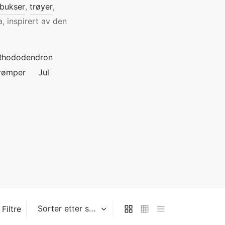
jbukser
,
trøyer
,
a, inspirert av den
Rhododendron
rømper
Jul
Filtre