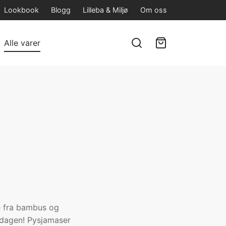
Lookbook
Blogg
Lilleba & Miljø
Om oss
Alle varer
se fra bambus og
verdagen! Pysjamaser