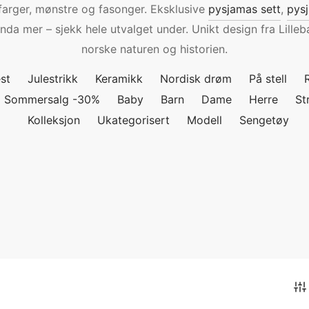
farger, mønstre og fasonger. Eksklusive
pysjamas sett
,
pys
enda mer – sjekk hele utvalget under. Unikt design fra Lilleb
norske naturen og historien.
st
Julestrikk
Keramikk
Nordisk drøm
På stell
Sommersalg -30%
Baby
Barn
Dame
Herre
St
Kolleksjon
Ukategorisert
Modell
Sengetøy