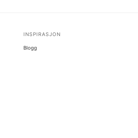
INSPIRASJON
Blogg
Lookbook
Trustpilot