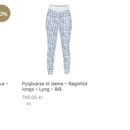
0%
va –
Pysjbukse til dame – Ragnhild
longs – Lyng – Blå
nt
749.00
kr
is:
XS
0 kr.
This
Velg størrelse
product
has