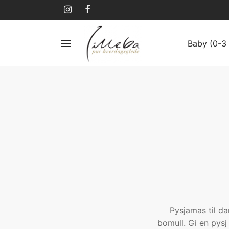
Baby (0-3 
Pysjamas til da
bomull. Gi en pysj 