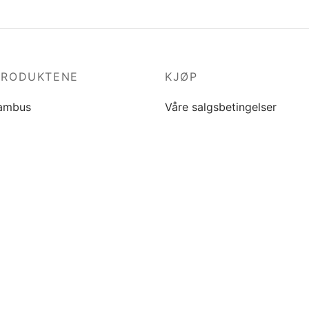
PRODUKTENE
KJØP
ambus
Våre salgsbetingelser
kttester
Personopplysninger
råd