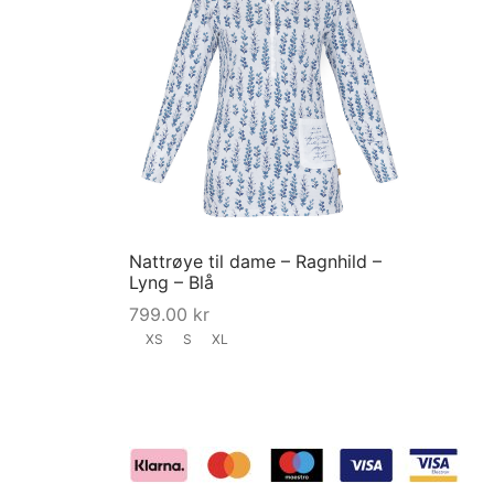
multiple
variants.
The
options
may
be
chosen
on
the
Nattrøye til dame – Ragnhild –
Lyng – Blå
product
799.00
kr
page
XS
S
XL
This
Velg størrelse
product
has
multiple
variants.