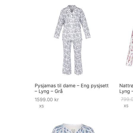
Pysjamas til dame – Eng pysjsett
Nattrø
– Lyng – Grå
Lyng 
799.
1599.00
kr
XS
XS
This
Velg s
Velg størrelse
product
has