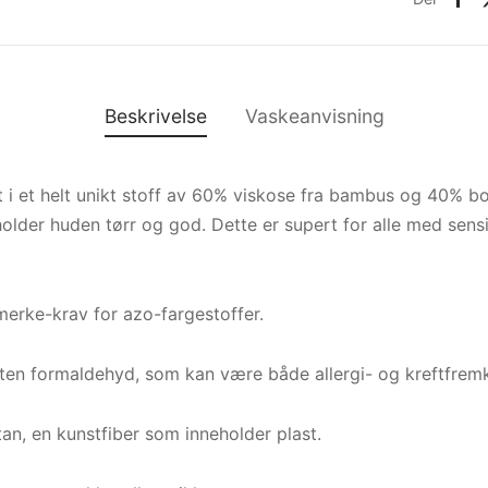
Beskrivelse
Vaskeanvisning
t i et helt unikt stoff av 60% viskose fra bambus og 40% b
older huden tørr og god. Dette er supert for alle med sensit
erke-krav for azo-fargestoffer.
uten formaldehyd, som kan være både allergi- og kreftfremk
stan, en kunstfiber som inneholder plast.