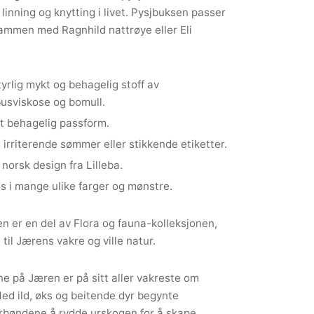
linning og knytting i livet. Pysjbuksen passer
ammen med Ragnhild nattrøye eller Eli
yrlig mykt og behagelig stoff av
usviskose og bomull.
t behagelig passform.
 irriterende sømmer eller stikkende etiketter.
 norsk design fra Lilleba.
s i mange ulike farger og mønstre.
n er en del av Flora og fauna-kolleksjonen,
 til Jærens vakre og ville natur.
e på Jæren er på sitt aller vakreste om
ed ild, øks og beitende dyr begynte
rbøndene å rydde urskogen for å skape