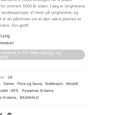
 for omtrent 5000 år siden. I dag er lyngheiene
 landskapstype. Vi heier på lyngheiene, og
 er en påminner om at den vakre planten er
evare. Sov godt!
:
Lyng
elseskart
roduktet er for tiden utsolgt og
gelig.
er:
I/A
r:
Dame
,
Flora og fauna
,
Kolleksjon
,
Modell
,
utlet -40%
,
Pysjamas til dame
,
 til dame
,
RAGNHILD