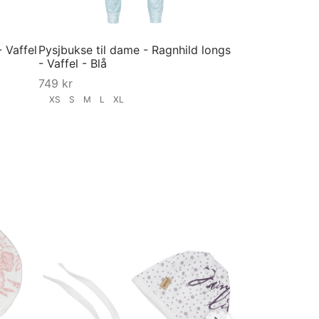
 Vaffel
Pysjbukse til dame - Ragnhild longs
- Vaffel - Blå
749
kr
XS
S
M
L
XL
Velg størrelse
EMIL bukse i m
grønn
749
kr
S
M
L
XL
Velg størrelse