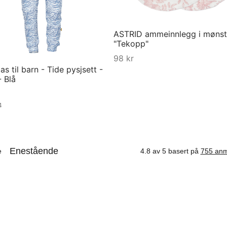
ASTRID ammeinnlegg i mønst
"Tekopp"
98
kr
s til barn - Tide pysjsett -
Kjøp
 Blå
04
ørrelse