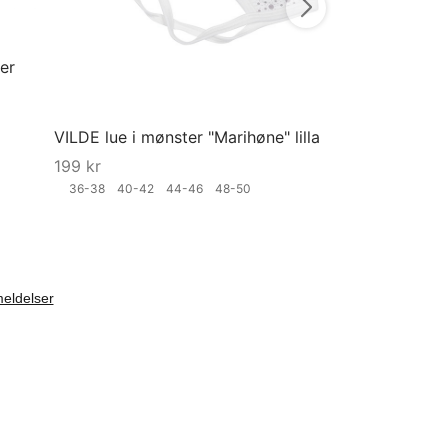
er
VILDE lue i mønster "Marihøne" lilla
199
kr
36-38
40-42
44-46
48-50
Velg størrelse