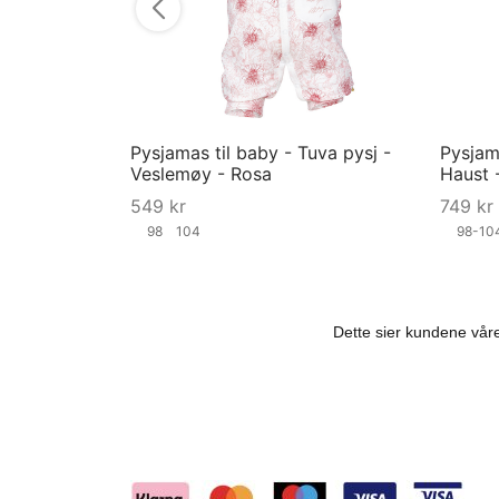
Pysjamas til baby - Tuva pysj -
Pysjama
Veslemøy - Rosa
Haust -
549
kr
749
kr
98
104
98-1
Velg størrelse
Velg st