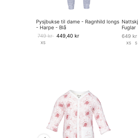
Pysjbukse til dame - Ragnhild longs
Nattskj
- Harpe - Blå
Fuglar
749
kr
449,40
kr
649
kr
XS
XS
Velg størrelse
Velg st