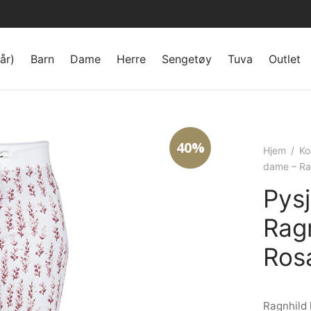
år)
Barn
Dame
Herre
Sengetøy
Tuva
Outlet
40%
Hjem
/
Ko
dame – Ra
Pysj
Ragn
Ros
Ragnhild 