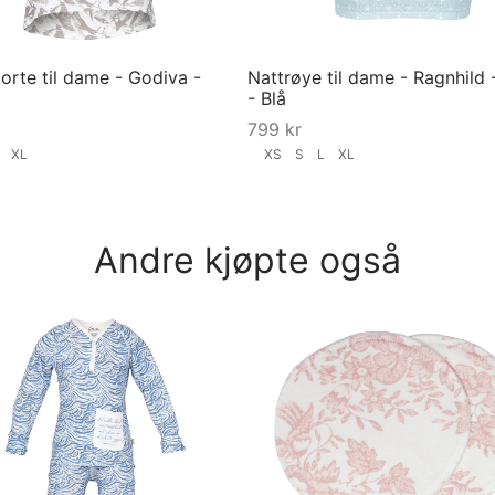
orte til dame - Godiva -
Nattrøye til dame - Ragnhild -
- Blå
799
kr
S
XL
XS
S
L
XL
ørrelse
Velg størrelse
Andre kjøpte også