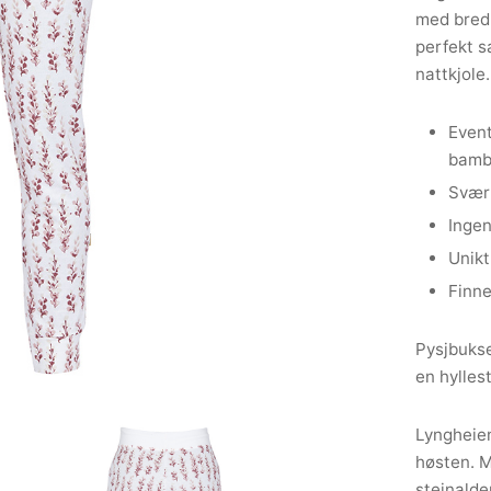
med bred 
perfekt s
nattkjole.
Event
bamb
Svær
Ingen
Unikt
Finne
Pysjbukse
en hyllest
Lyngheien
høsten. M
steinalde