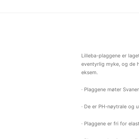
Lilleba-plaggene er lage
eventyrlig myke, og de h
eksem.
· Plaggene møter Svanem
· De er PH-nøytrale og 
· Plaggene er fri for ela