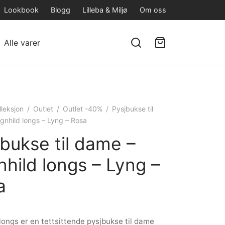
Lookbook
Blogg
Lilleba & Miljø
Om oss
Alle varer
lleksjon
/
Outlet
/
Outlet -40%
/
Pysjbukse til
gnhild longs – Lyng – Rosa
bukse til dame –
hild longs – Lyng –
a
longs er en tettsittende pysjbukse til dame