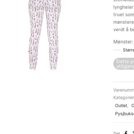
lyngheier
truet som
mønsteret
verdt å b
Mønster
Størr
Dette p
utilgjen
Varenumm
Kategorie
Outlet
,
O
Pysjbukse
Del