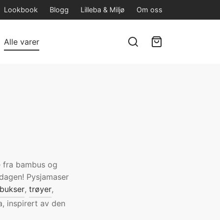
Lookbook
Blogg
Lilleba & Miljø
Om oss
Alle varer
se fra bambus og
verdagen! Pysjamaser
jbukser
,
trøyer
,
a, inspirert av den