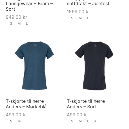
Loungewear – Bram –
nattdrakt – Julefest
Sort
1599.00
kr
949.00
kr
S
M
L
S
M
L
T-skjorte til herre –
T-skjorte til herre –
Anders – Mørkeblå
Anders – Sort
499.00
kr
499.00
kr
S
M
S
M
L
XL