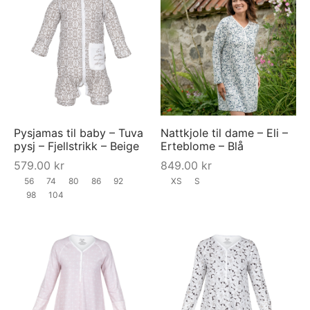
Pysjamas til baby – Tuva
Nattkjole til dame – Eli –
pysj – Fjellstrikk – Beige
Erteblome – Blå
579.00
kr
849.00
kr
56
74
80
86
92
XS
S
98
104