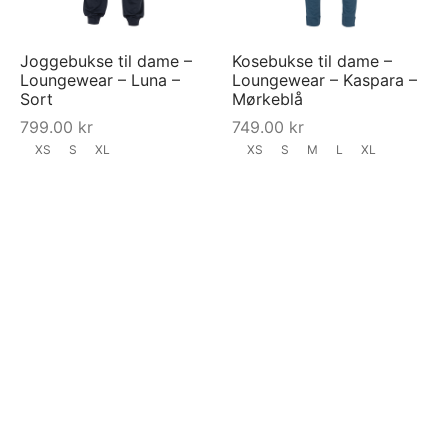
Joggebukse til dame –
Kosebukse til dame –
Loungewear – Luna –
Loungewear – Kaspara –
Sort
Mørkeblå
799.00
kr
749.00
kr
XS
S
XL
XS
S
M
L
XL
Last inn mer
FILTRER PÅ PRIS
Pris:
40 kr
—
2400 kr
Filtrer
Min.
Maksp
pris