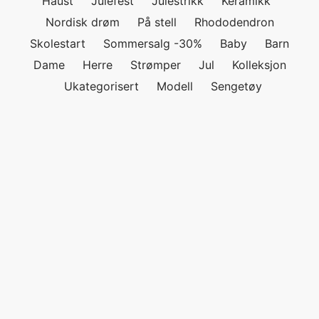
Haust
Julefest
Julestrikk
Keramikk
Nordisk drøm
På stell
Rhododendron
Skolestart
Sommersalg -30%
Baby
Barn
Dame
Herre
Strømper
Jul
Kolleksjon
Ukategorisert
Modell
Sengetøy